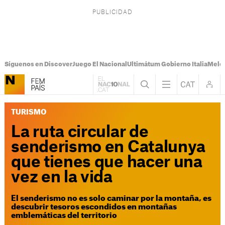
Síguenos en Discover
Juego El Nacional
Ultimátum Gobierno Italia
Melon
TURISMO
La ruta circular de
senderismo en Catalunya
que tienes que hacer una
vez en la vida
El senderismo no es solo caminar por la montaña, es
descubrir tesoros escondidos en montañas
emblemáticas del territorio