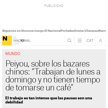
Síguenos en Discover
Juego El Nacional
Portadas
Emma Vilarasau
Marru
MUNDO
Peiyou, sobre los bazares
chinos: “Trabajan de lunes a
domingo y no tienen tiempo
de tomarse un café”
El trabajo es tan intenso que las pausas son una
debilidad