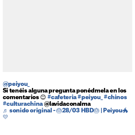
@peiyou_
Si tenéis alguna pregunta ponédmela en los
comentarios 😊
#cafeteria
#peiyou_
#chinos
#culturachina
@lavidaconalma
♬ sonido original - 🎂28/03 HBD🎂 | Peiyou🐲
💛