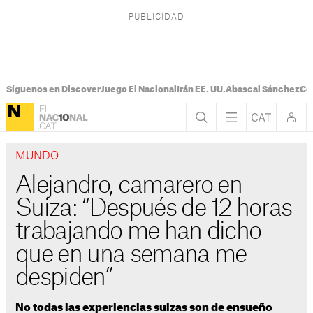
Síguenos en Discover
Juego El Nacional
Irán EE. UU.
Abascal Sánchez
Con
MUNDO
Alejandro, camarero en
Suiza: “Después de 12 horas
trabajando me han dicho
que en una semana me
despiden”
No todas las experiencias suizas son de ensueño