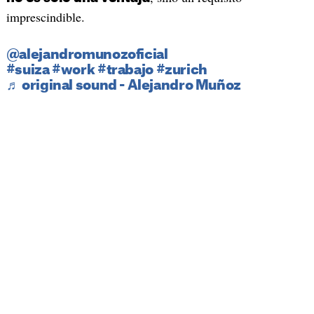
imprescindible.
@alejandromunozoficial
#suiza
#work
#trabajo
#zurich
♬ original sound - Alejandro Muñoz