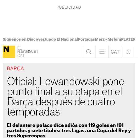
Síguenos en Discover
Juego El Nacional
Portadas
Merz - Meloni
PLATER T
BARÇA
Oficial: Lewandowski pone
punto final a su etapa en el
Barça después de cuatro
temporadas
El delantero polaco dice adiós con 119 goles en 191
partidos y siete títulos: tres Ligas, una Copa del Rey y
tres Supercopas