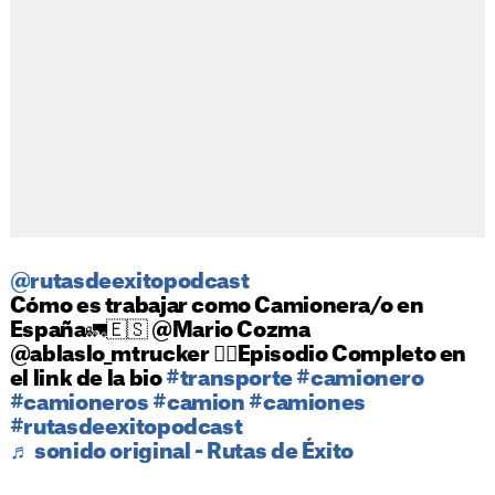
@rutasdeexitopodcast
Cómo es trabajar como Camionera/o en
España🚛🇪🇸 @Mario Cozma
@ablaslo_mtrucker 👉🏼Episodio Completo en
el link de la bio
#transporte
#camionero
#camioneros
#camion
#camiones
#rutasdeexitopodcast
♬ sonido original - Rutas de Éxito