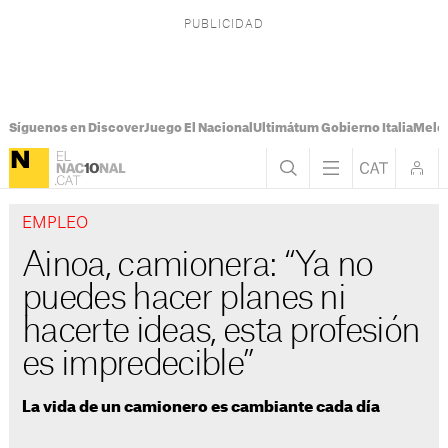
Síguenos en Discover
Juego El Nacional
Ultimátum Gobierno Italia
Melon
EMPLEO
Ainoa, camionera: “Ya no
puedes hacer planes ni
hacerte ideas, esta profesión
es impredecible”
La vida de un camionero es cambiante cada día