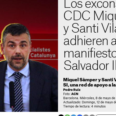
Los excons
CDC Miqu
y Santi Vil
adhieren 
manifiest
Salvador I
Miquel Sàmper y Santi V
SI, una red de apoyo a l
Pedro Ruiz
Foto:
ACN
Barcelona. Miércoles, 8 de mayo de
Actualizado: Domingo, 12 de mayo d
Tiempo de lectura: 4 minutos