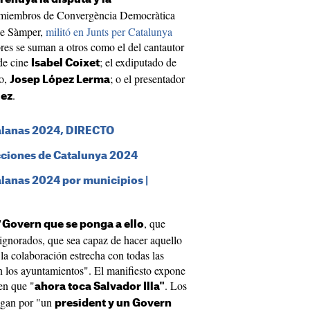
miembros de Convergència Democràtica
de Sàmper,
militó en Junts per Catalunya
res se suman a otros como el del cantautor
 de cine
; el exdiputado de
Isabel Coixet
so,
; o el presentador
Josep López Lerma
.
uez
talanas 2024, DIRECTO
ecciones de Catalunya 2024
lanas 2024 por municipios |
"
, que
Govern que se ponga a ello
 ignorados, que sea capaz de hacer aquello
la colaboración estrecha con todas las
n los ayuntamientos". El manifiesto expone
een que "
. Los
ahora toca Salvador Illa"
ogan por "un
president y un Govern