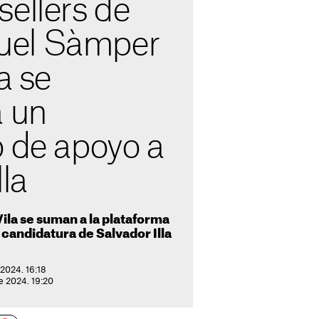
ellers de
el Sàmper
a se
a un
o de apoyo a
lla
ila se suman a la plataforma
a candidatura de Salvador Illa
 2024. 16:18
e 2024. 19:20