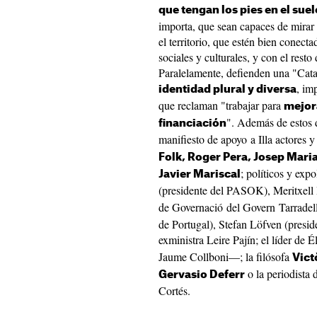
que tengan los pies en el suel
importa, que sean capaces de mirar l
el territorio, que estén bien conect
sociales y culturales, y con el res
Paralelamente, defienden una "Cata
, im
identidad plural y diversa
que reclaman "trabajar para
mejora
". Además de estos 
financiación
manifiesto de apoyo a Illa actores 
Folk, Roger Pera, Josep Mari
; políticos y ex
Javier Mariscal
(presidente del PASOK), Meritxell
de Governació del Govern Tarradel
de Portugal), Stefan Löfven (presid
exministra Leire Pajín; el líder de É
Jaume Collboni—; la filósofa
Vict
o la periodista
Gervasio Deferr
Cortés.