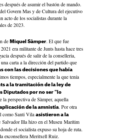
s después de asumir el bastón de mando.
 del Govern Mas y de Cultura del ejecutivo
 acto de los socialistas durante la
les de 2023.
ón de
. El que fue
Miquel Sàmper
 2021 era militante de Junts hasta hace tres
cía después de salir de la conselleria,
una carta a la dirección del partido que
s con las decisiones que había
timos tiempos, especialmente la que tenía
nts a la tramitación de la ley de
s Diputados por no ser "lo
e la perspectiva de Sàmper, aquella
. Por otra
 aplicación de la amnistía
él como Santi Vila
asistieron a la
 Salvador Illa hizo en el Museu Marítim
donde el socialista expuso su hoja de ruta.
la exconsellera Meritxell Ruiz.