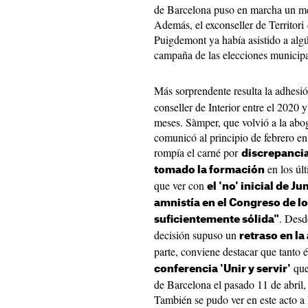
de Barcelona puso en marcha un me
Además, el exconseller de Territori
Puigdemont ya había asistido a algún
campaña de las elecciones municipa
Más sorprendente resulta la adhesi
conseller de Interior entre el 2020 y
meses. Sàmper, que volvió a la aboga
comunicó al principio de febrero en 
rompía el carné por
discrepancia
en los úl
tomado la formación
que ver con
el 'no' inicial de Ju
amnistía en el Congreso de lo
. Desd
suficientemente sólida"
decisión supuso un
retraso en la
parte, conviene destacar que tanto 
que
conferencia 'Unir y servir'
de Barcelona el pasado 11 de abril, 
También se pudo ver en este acto a 