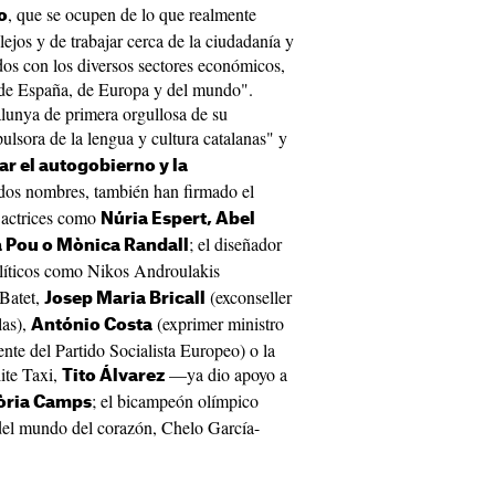
, que se ocupen de lo que realmente
o
ejos y de trabajar cerca de la ciudadanía y
ados con los diversos sectores económicos,
to de España, de Europa y del mundo".
lunya de primera orgullosa de su
pulsora de la lengua y cultura catalanas" y
r el autogobierno y la
dos nombres, también han firmado el
y actrices como
Núria Espert, Abel
; el diseñador
a Pou o Mònica Randall
políticos como Nikos Androulakis
 Batet,
(exconseller
Josep Maria Bricall
las),
(exprimer ministro
António Costa
ente del Partido Socialista Europeo) o la
lite Taxi,
—ya dio apoyo a
Tito Álvarez
; el bicampeón olímpico
òria Camps
 del mundo del corazón, Chelo García-