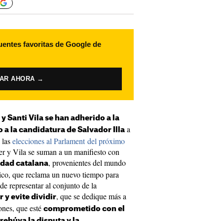
uentes favoritas de Google de
VAR AHORA →
 Santi Vila se han adherido a la
a
 a la candidatura de Salvador Illa
a las
elecciones al Parlament del próximo
r y Vila se suman a un manifiesto con
, provenientes del mundo
edad catalana
tico, que reclama un nuevo tiempo para
e representar al conjunto de la
, que se dedique más a
r y evite dividir
ones, que esté
comprometido con el
rehúya la disputa y la