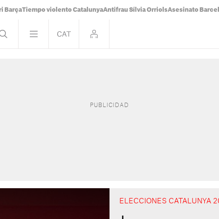
i Barça
Tiempo violento Catalunya
Antifrau Sílvia Orriols
Asesinato Barce
ELECCIONES CATALUNYA 2