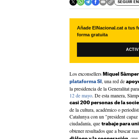
SEGUIR EN
Añade ElNacional.cat a tus f
forma gratuita
ACTI
Los exconsellers
Miquel Sàmper y
, una red de
plataforma SI
apoyo
la presidencia de la Generalitat par
12 de mayo
. De esta manera, Sàmpe
casi 200 personas
de la soci
de la cultura, académico o periodís
Catalunya con un "president capaz d
ciudadanía, que
trabaje para uni
obtener resultados que a buscar raz
, que
diálogo y la cooperación