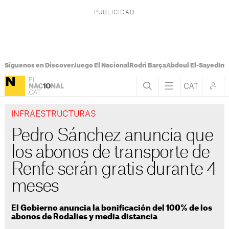
Síguenos en Discover
Juego El Nacional
Rodri Barça
Abdoul El-Sayed
Imá
INFRAESTRUCTURAS
Pedro Sánchez anuncia que
los abonos de transporte de
Renfe serán gratis durante 4
meses
El Gobierno anuncia la bonificación del 100% de los
abonos de Rodalies y media distancia