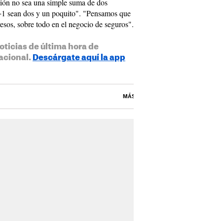
usión no sea una simple suma de dos
1+1 sean dos y un poquito". "Pensamos que
esos, sobre todo en el negocio de seguros".
oticias de última hora de
acional.
Descárgate aquí la app
MÁS