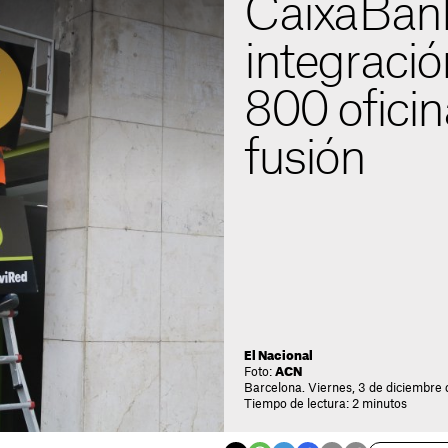
CaixaBank 
integraci
800 oficin
fusión
El Nacional
Foto:
ACN
Barcelona. Viernes, 3 de diciembre 
Tiempo de lectura: 2 minutos