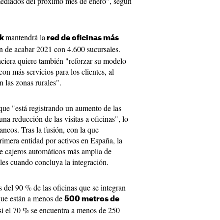
 mediados del próximo mes de enero", según
mantendrá la
nk
red de oficinas más
ón de acabar 2021 con 4.600 sucursales.
nciera quiere también "reforzar su modelo
on más servicios para los clientes, al
 las zonas rurales".
que "está registrando un aumento de las
una reducción de las visitas a oficinas", lo
ncos. Tras la fusión, con la que
imera entidad por activos en España, la
de cajeros automáticos más amplia de
es cuando concluya la integración.
del 90 % de las oficinas que se integran
 que están a menos de
500 metros de
asi el 70 % se encuentra a menos de 250