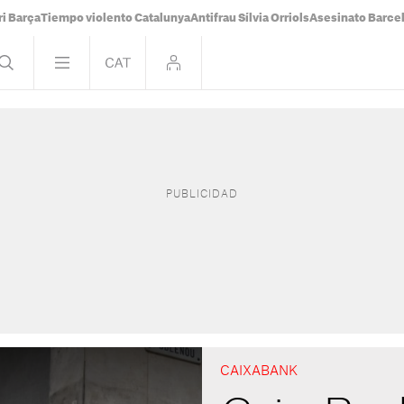
i Barça
Tiempo violento Catalunya
Antifrau Sílvia Orriols
Asesinato Barce
CAIXABANK