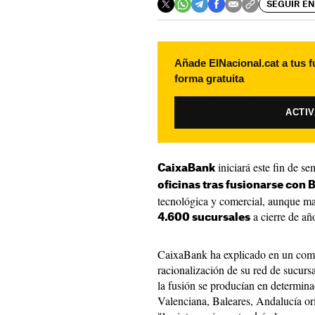
SEGUIR EN
Añade ElNacional.cat a tus f
forma gratuita
ACTI
iniciará este fin de s
CaixaBank
oficinas tras fusionarse con 
tecnológica y comercial, aunque ma
a cierre de añ
4.600 sucursales
CaixaBank ha explicado en un com
racionalización de su red de sucursa
la fusión se producían en determin
Valenciana, Baleares, Andalucía ori