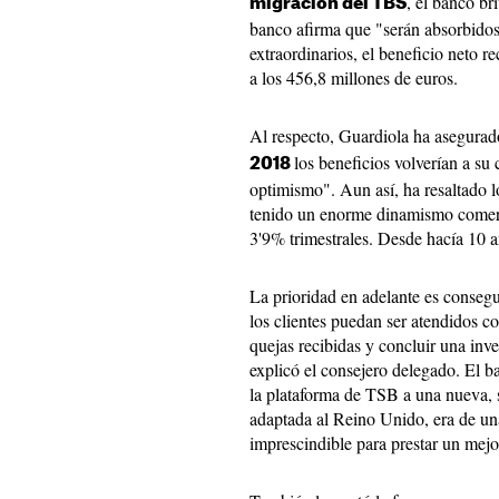
, el banco br
migración del TBS
banco afirma que "serán absorbidos 
extraordinarios, el beneficio neto 
a los 456,8 millones de euros.
Al respecto, Guardiola ha asegurad
los beneficios volverían a su
2018
optimismo". Aun así, ha resaltado l
tenido un enorme dinamismo comerc
3'9% trimestrales. Desde hacía 10 a
La prioridad en adelante es consegui
los clientes puedan ser atendidos c
quejas recibidas y concluir una inve
explicó el consejero delegado. El b
la plataforma de TSB a una nueva, s
adaptada al Reino Unido, era de u
imprescindible para prestar un mejor