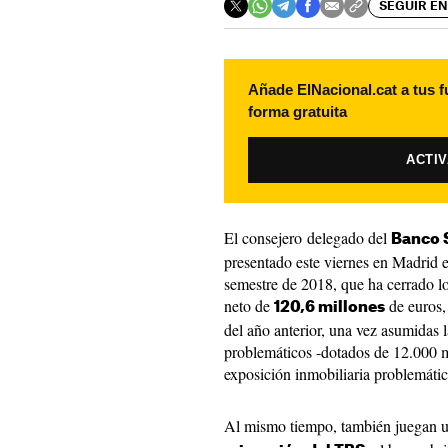
SEGUIR EN
Añade ElNacional.cat a tus f
forma gratuita
ACTI
El consejero delegado del
Banco 
presentado este viernes en Madrid e
semestre de 2018, que ha cerrado l
neto de
de euros
120,6 millones
del año anterior, una vez asumidas l
problemáticos -dotados de 12.000 m
exposición inmobiliaria problemátic
Al mismo tiempo, también juegan u