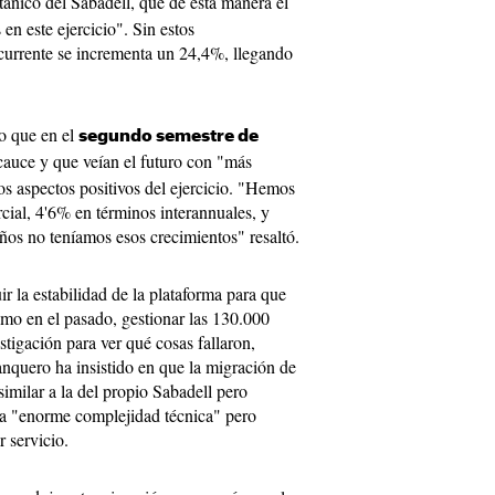
itánico del Sabadell, que de esta manera el
en este ejercicio". Sin estos
recurrente se incrementa un 24,4%, llegando
o que en el
segundo semestre de
 cauce y que veían el futuro con "más
os aspectos positivos del ejercicio. "Hemos
ial, 4'6% en términos interannuales, y
ños no teníamos esos crecimientos" resaltó.
r la estabilidad de la plataforma para que
omo en el pasado, gestionar las 130.000
stigación para ver qué cosas fallaron,
anquero ha insistido en que la migración de
imilar a la del propio Sabadell pero
na "enorme complejidad técnica" pero
 servicio.