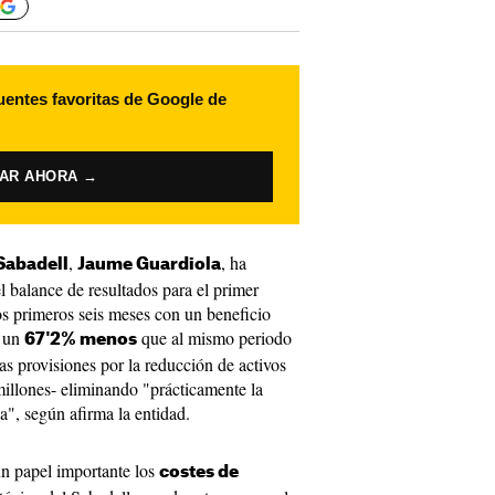
uentes favoritas de Google de
VAR AHORA →
,
, ha
Sabadell
Jaume Guardiola
l balance de resultados para el primer
os primeros seis meses con un beneficio
, un
que al mismo periodo
67'2% menos
as provisiones por la reducción de activos
illones- eliminando "prácticamente la
a", según afirma la entidad.
n papel importante los
costes de