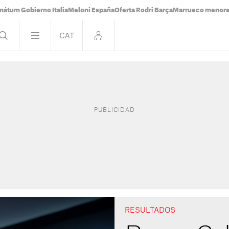
mátum Gobierno Italia
Meloni España
Oferta Rodri Barça
Marrueco menor
RESULTADOS