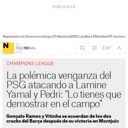
Síguenos en Discover
Juego El Nacional
ERC audios filtrados
PP menores
CHAMPIONS LEAGUE
La polémica venganza del
PSG atacando a Lamine
Yamal y Pedri: "Lo tienes que
demostrar en el campo"
Gonçalo Ramos y Vitinha se acuerdan de los dos
cracks del Barça después de su victoria en Montjuïc