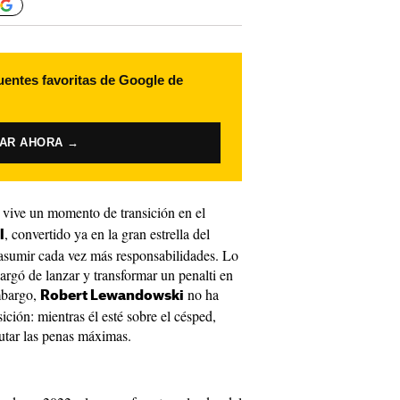
uentes favoritas de Google de
VAR AHORA →
vive un momento de transición en el
, convertido ya en la gran estrella del
l
asumir cada vez más responsabilidades. Lo
rgó de lanzar y transformar un penalti en
mbargo,
no ha
Robert Lewandowski
ición: mientras él esté sobre el césped,
utar las penas máximas.