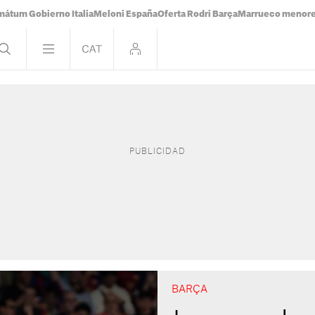
mátum Gobierno Italia
Meloni España
Oferta Rodri Barça
Marrueco menor
BARÇA