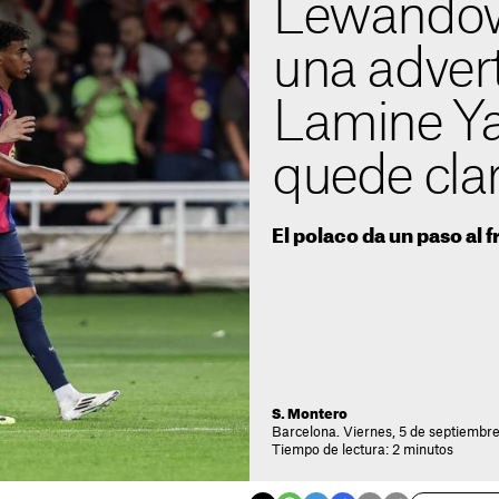
Lewandow
una adver
Lamine Ya
quede cla
El polaco da un paso al 
S. Montero
Barcelona. Viernes, 5 de septiembre
Tiempo de lectura: 2 minutos