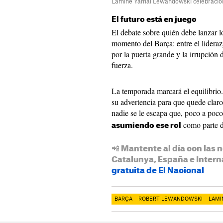
Lamine Yamal Lewandowski celebracio
El futuro está en juego
El debate sobre quién debe lanzar los
momento del Barça: entre el lidera
por la puerta grande y la irrupción
fuerza.
La temporada marcará el equilibr
su advertencia para que quede claro
nadie se le escapa que, poco a poc
como parte d
asumiendo ese rol
📲 Mantente al día con las n
Catalunya, España e Intern
gratuita de El Nacional
BARÇA
ROBERT LEWANDOWSKI
LAMI