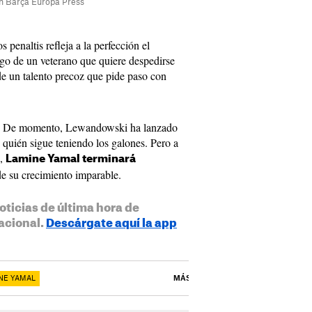
n Barça Europa Press
 penaltis refleja a la perfección el
zgo de un veterano que quiere despedirse
 de un talento precoz que pide paso con
io. De momento, Lewandowski ha lanzado
 quién sigue teniendo los galones. Pero a
o,
Lamine Yamal terminará
e su crecimiento imparable.
oticias de última hora de
acional.
Descárgate aquí la app
NE YAMAL
MÁS