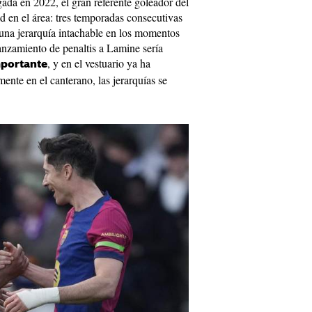
ada en 2022, el gran referente goleador del
ad en el área: tres temporadas consecutivas
una jerarquía intachable en los momentos
lanzamiento de penaltis a Lamine sería
, y en el vestuario ya ha
mportante
ente en el canterano, las jerarquías se