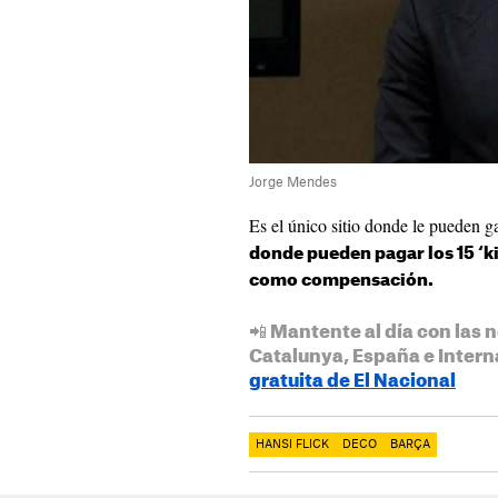
Jorge Mendes
Es el único sitio donde le pueden ga
donde pueden pagar los 15 ‘ki
como compensación.
📲 Mantente al día con las n
Catalunya, España e Intern
gratuita de El Nacional
HANSI FLICK
DECO
BARÇA