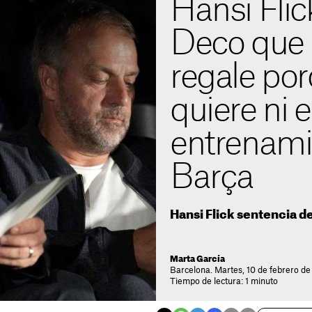
Hansi Flic
Deco que l
regale por
quiere ni e
entrenami
Barça
Hansi Flick sentencia de
Marta García
Barcelona. Martes, 10 de febrero de
Tiempo de lectura: 1 minuto