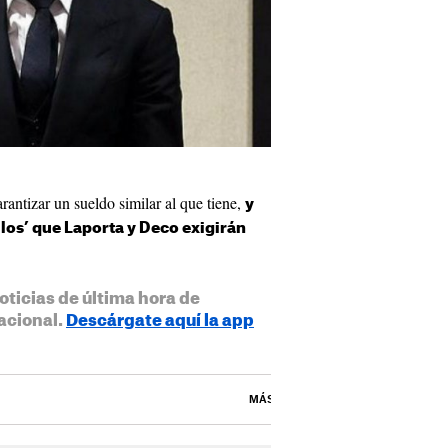
rantizar un sueldo similar al que tiene,
y
los’ que Laporta y Deco exigirán
oticias de última hora de
acional.
Descárgate aquí la app
MÁS