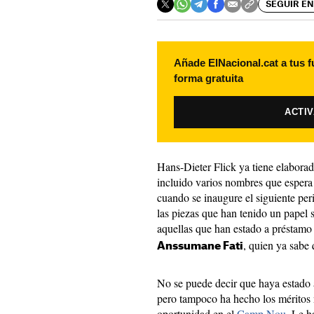
SEGUIR EN
Añade ElNacional.cat a tus f
forma gratuita
ACTI
Hans-Dieter Flick ya tiene elaborad
incluido varios nombres que espera
cuando se inaugure el siguiente per
las piezas que han tenido un papel 
aquellas que han estado a préstamo 
, quien ya sabe 
Anssumane Fati
No se puede decir que haya estado a
pero tampoco ha hecho los méritos 
oportunidad en el
Camp Nou
. Le h