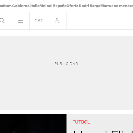
mátum Gobierno Italia
Meloni España
Oferta Rodri Barça
Marrueco menor
FÚTBOL