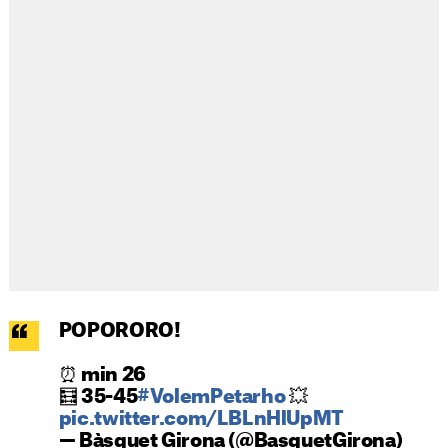
POPORORO!
⏰ min 26
🧮 35-45
#VolemPetarho
💥
pic.twitter.com/LBLnHlUpMT
— Bàsquet Girona (@BasquetGirona)