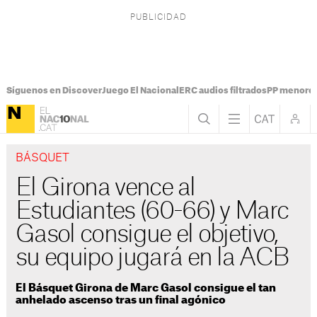
Síguenos en Discover
Juego El Nacional
ERC audios filtrados
PP menores
BÁSQUET
El Girona vence al
Estudiantes (60-66) y Marc
Gasol consigue el objetivo,
su equipo jugará en la ACB
El Básquet Girona de Marc Gasol consigue el tan
anhelado ascenso tras un final agónico