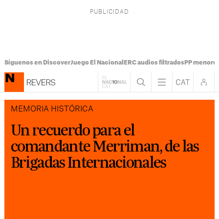
Síguenos en Discover
Juego El Nacional
ERC audios filtrados
PP menores
MEMORIA HISTÓRICA
Un recuerdo para el
comandante Merriman, de las
Brigadas Internacionales