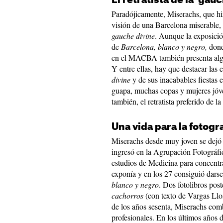
El retratista de la 'gau
Paradójicamente, Miserachs, que hizo
visión de una Barcelona miserable, f
gauche divine
. Aunque la exposici
de
Barcelona, blanco y negro,
dond
en el MACBA también presenta algun
Y entre ellas, hay que destacar las 
divine
y de sus inacabables fiestas 
guapa, muchas copas y mujeres jóve
también, el retratista preferido de la 
Una vida para la fotogra
Miserachs desde muy joven se dejó ll
ingresó en la Agrupación Fotográfi
estudios de Medicina para concentra
exponía y en los 27 consiguió dars
blanco y negro
. Dos fotolibros post
cachorros
(con texto de Vargas Llos
de los años sesenta, Miserachs comb
profesionales. En los últimos años d