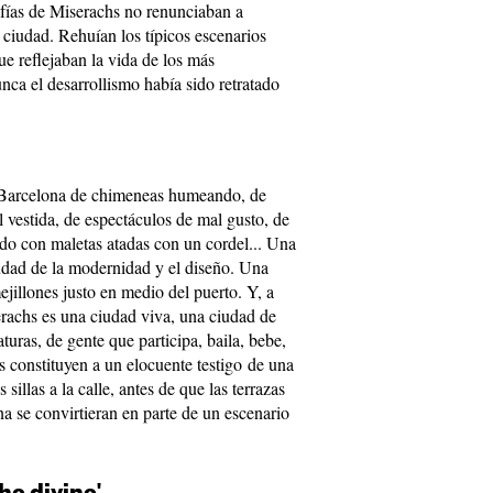
rafías de Miserachs no renunciaban a
 ciudad. Rehuían los típicos escenarios
ue reflejaban la vida de los más
ca el desarrollismo había sido retratado
 Barcelona de chimeneas humeando, de
al vestida, de espectáculos de mal gusto, de
ndo con maletas atadas con un cordel... Una
iudad de la modernidad y el diseño. Una
ejillones justo en medio del puerto. Y, a
erachs es una ciudad viva, una ciudad de
iaturas, de gente que participa, baila, bebe,
s constituyen a un elocuente testigo de una
illas a la calle, antes de que las terrazas
na se convirtieran en parte de un escenario