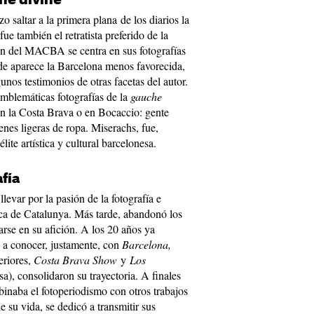
che divine'
 saltar a la primera plana de los diarios la
ue también el retratista preferido de la
ón del MACBA se centra en sus fotografías
e aparece la Barcelona menos favorecida,
os testimonios de otras facetas del autor.
emblemáticas fotografías de la
gauche
en la Costa Brava o en Bocaccio: gente
nes ligeras de ropa. Miserachs, fue,
élite artística y cultural barcelonesa.
fía
evar por la pasión de la fotografía e
ca de Catalunya. Más tarde, abandonó los
rse en su afición. A los 20 años ya
e a conocer, justamente, con
Barcelona,
eriores,
Costa Brava Show
y
Los
a), consolidaron su trayectoria. A finales
inaba el fotoperiodismo con otros trabajos
e su vida, se dedicó a transmitir sus