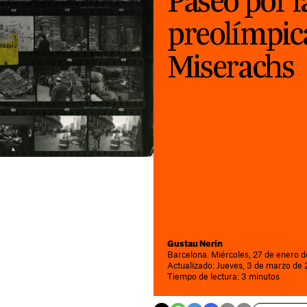
Paseo por l
preolímpic
Miserachs
Gustau Nerín
Barcelona. Miércoles, 27 de enero d
Actualizado: Jueves, 3 de marzo de 
Tiempo de lectura: 3 minutos