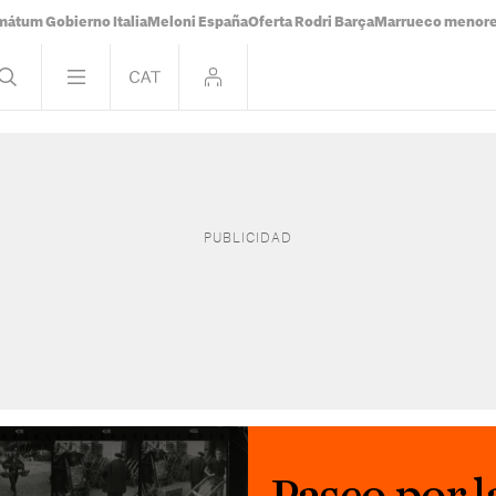
mátum Gobierno Italia
Meloni España
Oferta Rodri Barça
Marrueco menor