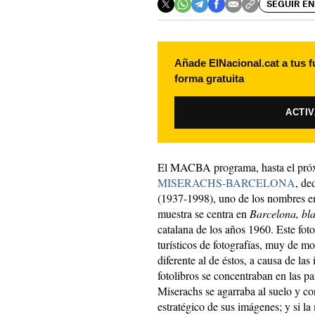
SEGUIR EN
Añade ElNacional.cat a tus f
forma gratuita
ACTI
El MACBA programa, hasta el próx
MISERACHS-BARCELONA
, de
(1937-1998), uno de los nombres em
muestra se centra en
Barcelona, bl
catalana de los años 1960. Este foto
turísticos de fotografías, muy de m
diferente al de éstos, a causa de las
fotolibros se concentraban en las pa
Miserachs se agarraba al suelo y con
estratégico de sus imágenes; y si la