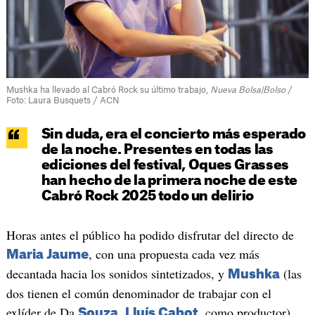
Mushka ha llevado al Cabró Rock su último trabajo,
Nueva Bolsa|Bolso
/
Foto: Laura Busquets / ACN
Sin duda, era el concierto más esperado
de la noche. Presentes en todas las
ediciones del festival, Oques Grasses
han hecho de la primera noche de este
Cabró Rock 2025 todo un delirio
Horas antes el público ha podido disfrutar del directo de
, con una propuesta cada vez más
Maria Jaume
decantada hacia los sonidos sintetizados, y
(las
Mushka
dos tienen el común denominador de trabajar con el
exlíder de Da
,
como productor),
Souza, Lluís Cabot