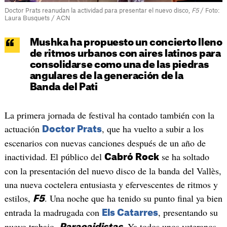
Doctor Prats reanudan la actividad para presentar el nuevo disco,
F5
/ Foto:
Laura Busquets / ACN
Mushka ha propuesto un concierto lleno
de ritmos urbanos con aires latinos para
consolidarse como una de las piedras
angulares de la generación de la
Banda del Pati
La primera jornada de festival ha contado también con la
actuación
, que ha vuelto a subir a los
Doctor Prats
escenarios con nuevas canciones después de un año de
inactividad. El público del
se ha soltado
Cabró Rock
con la presentación del nuevo disco de la banda del Vallès,
una nueva coctelera entusiasta y efervescentes de ritmos y
estilos,
. Una noche que ha tenido su punto final ya bien
F5
entrada la madrugada con
, presentando su
Els Catarres
nuevo trabajo,
. Ya todos unos veteranos