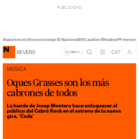
Síguenos en Discover
Juego El Nacional
ERC audios filtrados
PP menores
MÚSICA
Oques Grasses son los más
cabrones de todos
La banda de Josep Montero hace enloquecer al
público del Cabró Rock en el estreno de la nueva
gira, 'Coda'