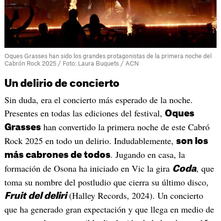
Oques Grasses han sido los grandes protagonistas de la primera noche del
Cabrón Rock 2025 / Foto: Laura Buquets / ACN
Un delirio de concierto
Sin duda, era el concierto más esperado de la noche.
Presentes en todas las ediciones del festival,
Oques
han convertido la primera noche de este Cabró
Grasses
Rock 2025 en todo un delirio. Indudablemente,
son los
. Jugando en casa, la
más cabrones de todos
formación de Osona ha iniciado en Vic la gira
, que
Coda
toma su nombre del postludio que cierra su último disco,
(Halley Records, 2024). Un concierto
Fruit del deliri
que ha generado gran expectación y que llega en medio de