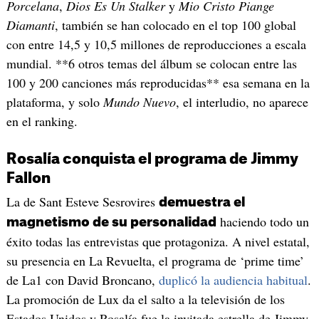
Porcelana
,
Dios Es Un Stalker
y
Mio Cristo Piange
Diamanti
, también se han colocado en el top 100 global
con entre 14,5 y 10,5 millones de reproducciones a escala
mundial. **6 otros temas del álbum se colocan entre las
100 y 200 canciones más reproducidas** esa semana en la
plataforma, y solo
Mundo Nuevo
, el interludio, no aparece
en el ranking.
Rosalía conquista el programa de Jimmy
Fallon
La de Sant Esteve Sesrovires
demuestra el
haciendo todo un
magnetismo de su personalidad
éxito todas las entrevistas que protagoniza. A nivel estatal,
su presencia en La Revuelta, el programa de ‘prime time’
de La1 con David Broncano,
duplicó la audiencia habitual
.
La promoción de Lux da el salto a la televisión de los
Estados Unidos y Rosalía fue la invitada estrella de Jimmy