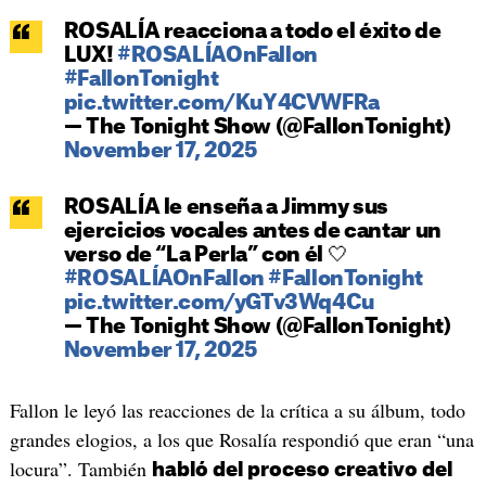
ROSALÍA reacciona a todo el éxito de
LUX!
#ROSALÍAOnFallon
#FallonTonight
pic.twitter.com/KuY4CVWFRa
— The Tonight Show (@FallonTonight)
November 17, 2025
ROSALÍA le enseña a Jimmy sus
ejercicios vocales antes de cantar un
verso de “La Perla” con él 🤍
#ROSALÍAOnFallon
#FallonTonight
pic.twitter.com/yGTv3Wq4Cu
— The Tonight Show (@FallonTonight)
November 17, 2025
Fallon le leyó las reacciones de la crítica a su álbum, todo
grandes elogios, a los que Rosalía respondió que eran “una
locura”. También
habló del proceso creativo del