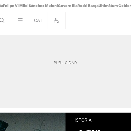
ta
Felipe VI Milei
Sánchez Meloni
Govern Illa
Rodri Barça
Ultimátum Gobiern
HISTORIA