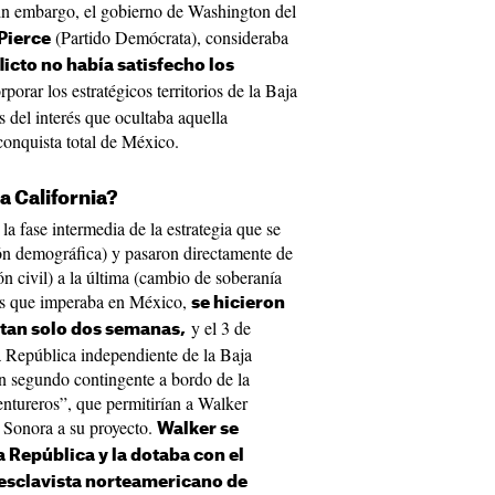
n embargo, el gobierno de Washington del
(Partido Demócrata), consideraba
Pierce
licto no había satisfecho los
porar los estratégicos territorios de la Baja
 del interés que ocultaba aquella
 conquista total de México.
a California?
la fase intermedia de la estrategia que se
ón demográfica) y pasaron directamente de
n civil) a la última (cambio de soberanía
aos que imperaba en México,
se hicieron
y el 3 de
n tan solo dos semanas,
 República independiente de la Baja
un segundo contingente a bordo de la
ntureros”, que permitirían a Walker
e Sonora a su proyecto.
Walker se
a República y la dotaba con el
 esclavista norteamericano de