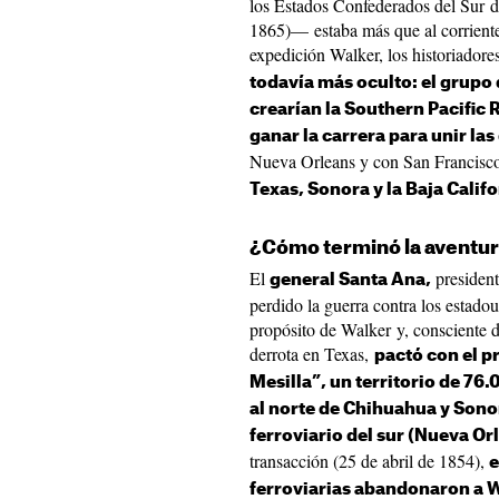
los Estados Confederados del Sur d
1865)— estaba más que al corriente 
expedición Walker, los historiadore
todavía más oculto: el grupo
crearían la Southern Pacific 
ganar la carrera para unir las
Nueva Orleans y con San Francis
Texas, Sonora y la Baja Calif
¿Cómo terminó la aventura
El
president
general Santa Ana,
perdido la guerra contra los estado
propósito de Walker y, consciente d
derrota en Texas,
pactó con el pr
Mesilla”, un territorio de 7
al norte de Chihuahua y Sono
ferroviario del sur (Nueva Or
transacción (25 de abril de 1854),
e
ferroviarias abandonaron a Wa