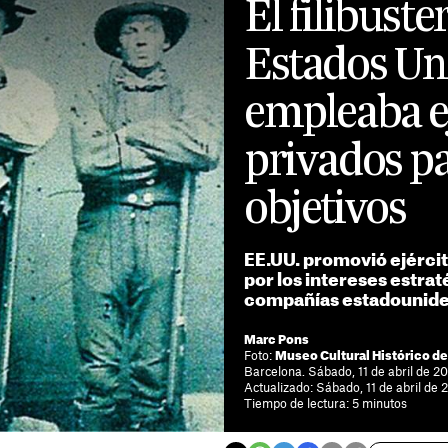
El filibust
Estados Un
empleaba e
privados pa
objetivos
EE.UU. promovió ejérci
por los intereses estrat
compañías estadounid
Marc Pons
Foto:
Museo Cultural Histórico de
Barcelona. Sábado, 11 de abril de 2
Actualizado: Sábado, 11 de abril de 
Tiempo de lectura: 5 minutos