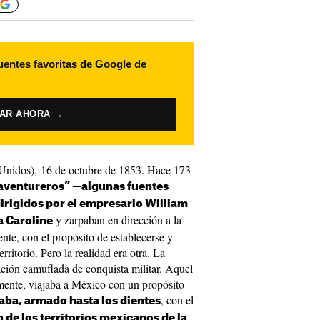
uentes favoritas de Google de
VAR AHORA →
 Unidos), 16 de octubre de 1853. Hace 173
aventureros” —algunas fuentes
irigidos por el empresario Will
iam
y zarpaban en dirección a la
a Caroline
nte, con el propósito de establecerse y
erritorio. Pero la realidad era otra. La
ción camuflada de conquista militar. Aquel
lmente, viajaba a México con un propósito
, con el
ba, armado hasta los dientes
n de los territorios mexicanos de la