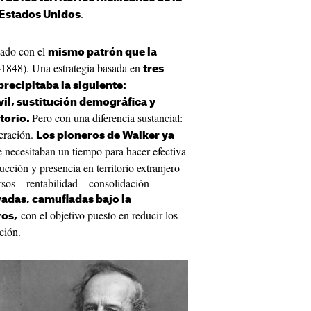
.
a Estados Unidos
ñado con el
mismo patrón que la
1848). Una estrategia basada en
tres
precipitaba la siguiente:
il, sustitución demográfica y
Pero con una diferencia sustancial:
torio.
eración.
Los pioneros de Walker ya
 necesitaban un tiempo para hacer efectiva
ucción y presencia en territorio extranjero
rsos – rentabilidad – consolidación –
ivadas, camufladas bajo la
con el objetivo puesto en reducir los
ros,
ción.