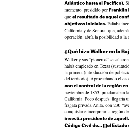
Si
Atlántico hasta el Pacífico).
momento, presidido por
Franklin 
que
el resultado de aquel conf
Faltaba incor
objetivos iniciales.
California y de Sonora, que, además
operación, abría la posibilidad a la
¿Qué hizo Walker en la Baj
Walker y sus “pioneros” se saltaron 
había empleado en Texas (sustituci
la primera (introducción de població
del territorio). Aprovechando el c
con el control de la región e
noviembre de 1853, proclamaban la
California. Poco después, llegaría 
fragata privada Anita, con 230 “ave
conquistar e incorporar la región d
investía presidente de aquell
Código Civil de… ¡¡¡el Estado