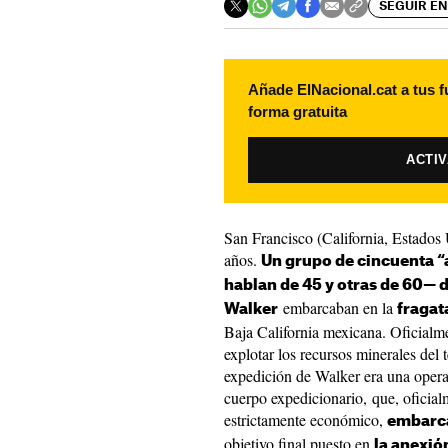
SEGUIR EN
Añade ElNacional.cat a tus f
forma gratuita
ACTI
San Francisco (California, Estados
años.
Un
grupo de cincuenta “
hablan de 45 y otras de 60— d
embarcaban en la
Walker
fraga
t
Baja California mexicana. Oficialme
explotar los recursos minerales del t
expedición de Walker era una opera
cuerpo expedicionario, que, oficia
estrictamente económico,
embarca
objetivo final puesto en
la anexió