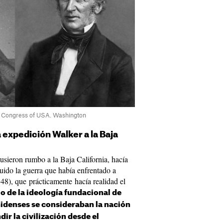
of Congress of USA. Washington
 expedición Walker a la Baja
sieron rumbo a la Baja California, hacía
uido la guerra que había enfrentado a
8), que prácticamente hacía realidad el
io de la ideología fundacional de
idenses se consideraban la nación
ir la civilización desde el