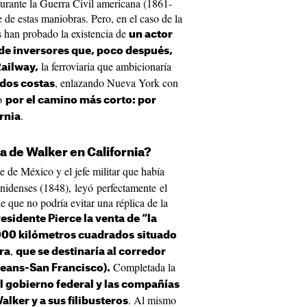
urante la Guerra Civil americana (1861-
de estas maniobras. Pero, en el caso de la
s han probado la existencia de
un actor
 de inversores que, poco después,
la ferroviaria que ambicionaría
Railway,
, enlazando Nueva York con
 dos costas
co
por el camino más corto: por
.
ornia
 de Walker en California?
e de México y el jefe militar que había
unidenses (1848), leyó perfectamente el
e que no podría evitar una réplica de la
esidente Pierce la venta de “la
6.000 kilómetros cuadrados
situado
,
ra
que se destinaría al corredor
Completada la
leans-San Francisco).
l gobierno federal y las compañías
. Al mismo
lker y a sus filibusteros