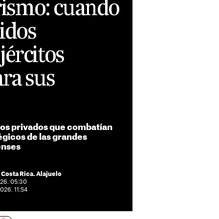
erismo: cuando
idos
jércitos
ra sus
tos privados que combatían
égicos de las grandes
enses
 Costa Rica. Alajuelo
026. 05:30
2026. 11:54