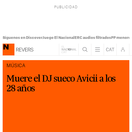
Síguenos en Discover
Juego El Nacional
ERC audios filtrados
PP menores
MÚSICA
Muere el DJ sueco Avicii a los
28 años