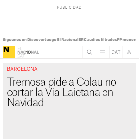
Síguenos en Discover
Juego El Nacional
ERC audios filtrados
PP menores
BARCELONA
Tremosa pide a Colau no
cortar la Via Laietana en
Navidad