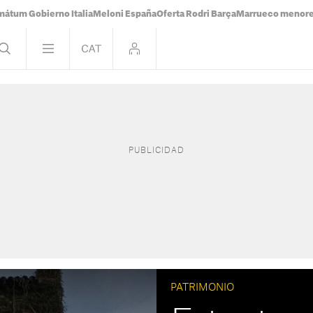
mátum Gobierno Italia
Meloni España
Oferta Rodri Barça
Marrueco menor
PATRIMONIO