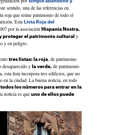
degradación por
simple abandono y
este sentido, una de las referencias en
sta roja que reúne patrimonio de todo el
arición. Esta
Lista Roja del
2007 por la asociación
Hispania Nostra,
y
y proteger el patrimonio cultural
o y en peligro.
iento
, de patrimonio
tres listas: la roja
io desaparecido y
de patrimonio
la verde,
 esta lista incorpora tres edificios, que no
gro en la ciudad. La buena noticia, en todo
 todos los números para entrar en la
a noticia es que
uno de ellos puede