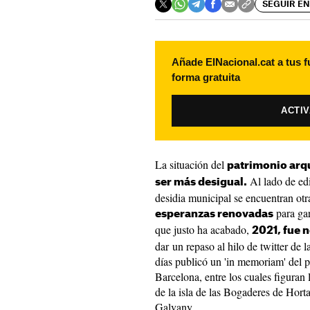
SEGUIR EN
Añade ElNacional.cat a tus f
forma gratuita
ACTI
La situación del
patrimonio arq
Al lado de ed
ser más desigual.
desidia municipal se encuentran ot
para gar
esperanzas renovadas
que justo ha acabado,
2021, fue n
dar un repaso al hilo de twitter de
días publicó un 'in memoriam' del 
Barcelona, entre los cuales figuran 
de la isla de las Bogaderes de Hort
Galvany.