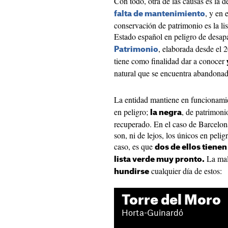
Con todo, otra de las causas es la 
, y en 
falta de mantenimiento
conservación de patrimonio es la li
Estado español en peligro de desap
, elaborada desde el 
Patrimonio
tiene como finalidad dar a conocer
natural que se encuentra abandonad
La entidad mantiene en funcionam
en peligro;
, de patrimon
la negra
recuperado. En el caso de Barcelona,
son, ni de lejos, los únicos en peli
caso, es que
dos de ellos tienen
La mal
lista verde muy pronto.
cualquier día de estos:
hundirse
Torre del Moro
Horta-Guinardó