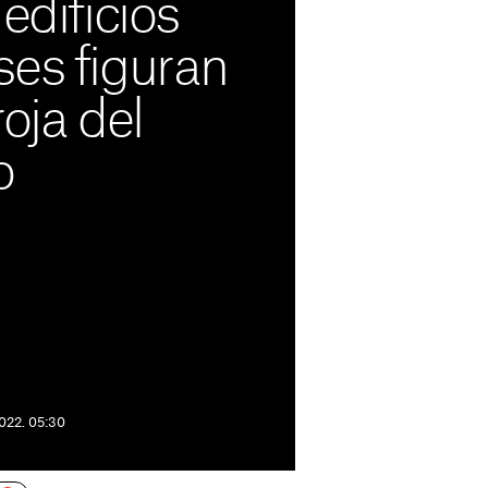
edificios
ses figuran
roja del
o
lona aparecen en una lista de
En dos casos su recuperación
022. 05:30