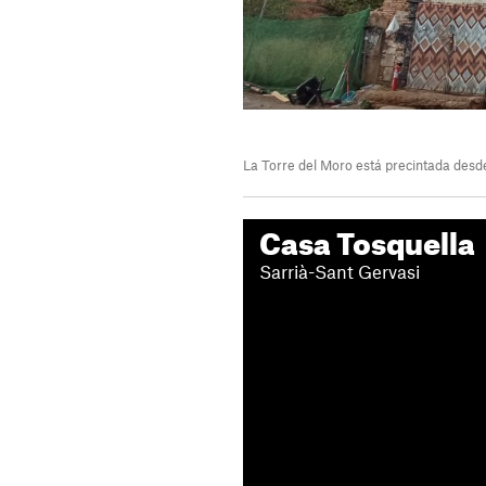
La Torre del Moro está precintada desd
Casa Tosquella
Sarrià-Sant Gervasi