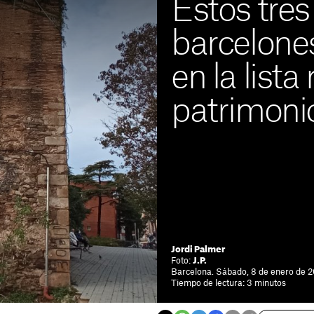
Estos tres 
barcelone
en la lista 
patrimoni
Tres edificios de Barce
patrimonio en peligro. 
está garantizada
Jordi Palmer
Foto:
J.P.
Barcelona. Sábado, 8 de enero de 2
Tiempo de lectura: 3 minutos