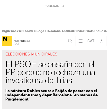
Síguenos en Discover
Juego El Nacional
Antifrau Sílvia Orriols
Encuesta 
ELECCIONES MUNICIPALES
El PSOE se ensaña con el
PP porque no rechaza una
investidura de Trias
La ministra Robles acusa a Feijóo de pactar con el
independentismo y dejar Barcelona "en manos de
Puigdemont"