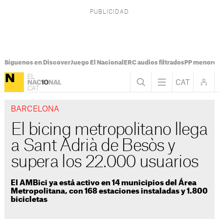
Síguenos en Discover
Juego El Nacional
ERC audios filtrados
PP menores
BARCELONA
El bicing metropolitano llega
a Sant Adrià de Besòs y
supera los 22.000 usuarios
El AMBici ya está activo en 14 municipios del Área
Metropolitana, con 168 estaciones instaladas y 1.800
bicicletas