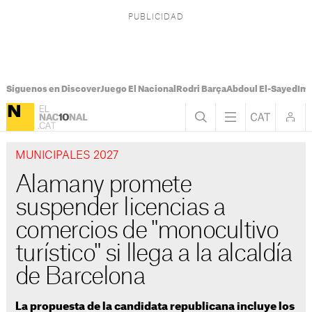
Síguenos en Discover
Juego El Nacional
Rodri Barça
Abdoul El-Sayed
Imá
MUNICIPALES 2027
Alamany promete
suspender licencias a
comercios de "monocultivo
turístico" si llega a la alcaldía
de Barcelona
La propuesta de la candidata republicana incluye los