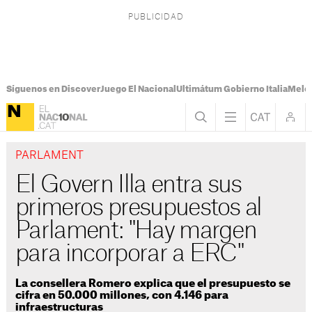
Síguenos en Discover
Juego El Nacional
Ultimátum Gobierno Italia
Melon
PARLAMENT
El Govern Illa entra sus
primeros presupuestos al
Parlament: "Hay margen
para incorporar a ERC"
La consellera Romero explica que el presupuesto se
cifra en 50.000 millones, con 4.146 para
infraestructuras