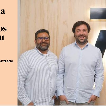
na
os
u
entrado