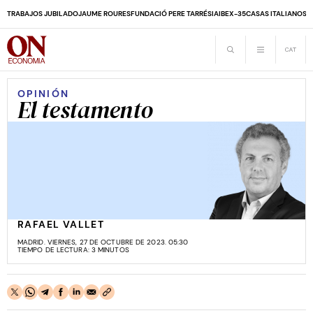
TRABAJOS JUBILADO
JAUME ROURES
FUNDACIÓ PERE TARRÉS
IA
IBEX-35
CASAS ITALIANOS
D
OPINIÓN
El testamento
RAFAEL VALLET
MADRID. VIERNES, 27 DE OCTUBRE DE 2023. 05:30
TIEMPO DE LECTURA: 3 MINUTOS