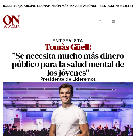
RODRI BARÇA
PORCINO OSONA
PENSIÓN MÁXIMA JUBILACIÓN
CELLERS DOMENYS
COCHES 
ENTREVISTA
Tomàs Güell:
"Se necesita mucho más dinero
público para la salud mental de
los jóvenes"
Presidente de Lideremos