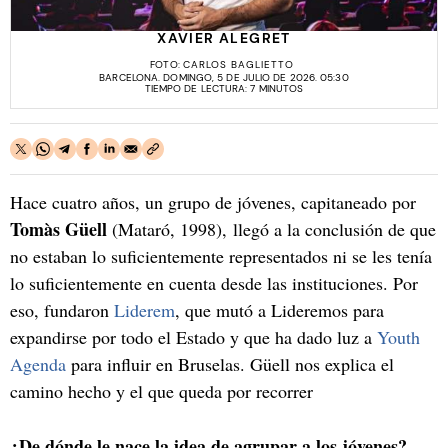
XAVIER ALEGRET
FOTO:
CARLOS BAGLIETTO
BARCELONA. DOMINGO, 5 DE JULIO DE 2026. 05:30
TIEMPO DE LECTURA: 7 MINUTOS
Hace cuatro años, un grupo de jóvenes, capitaneado por
Tomàs Güell
(Mataró, 1998), llegó a la conclusión de que
no estaban lo suficientemente representados ni se les tenía
lo suficientemente en cuenta desde las instituciones. Por
eso, fundaron
Liderem
, que mutó a Lideremos para
expandirse por todo el Estado y que ha dado luz a
Youth
Agenda
para influir en Bruselas. Güell nos explica el
camino hecho y el que queda por recorrer
¿De dónde le nace la idea de agrupar a los jóvenes?