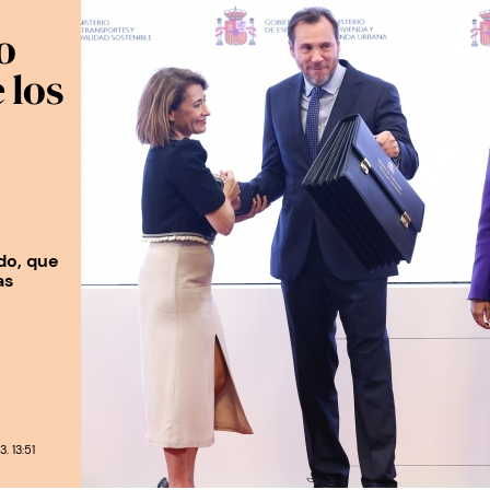
o
 los
do, que
as
 13:51