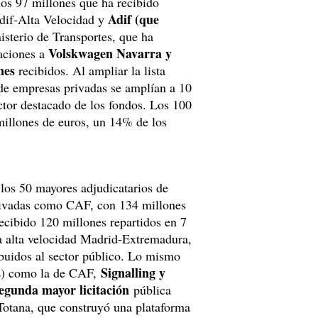
 los 97 millones que ha recibido
Adif (que
Adif-Alta Velocidad y
isterio de Transportes, que ha
Volskwagen Navarra y
aciones a
ones
recibidos. Al ampliar la lista
 de empresas privadas se amplían a 10
actor destacado de los fondos. Los 100
 millones de euros, un 14% de los
 los 50 mayores adjudicatarios de
privadas como CAF, con 134 millones
ecibido 120 millones repartidos en 7
la alta velocidad Madrid-Extremadura,
buidos al sector público. Lo mismo
Signalling y
E) como la de CAF,
 segunda mayor licitación
pública
Totana, que construyó una plataforma