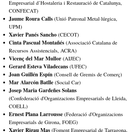
Empresarial d’Hostaleria i Restauració de Catalunya,
CONFECAT)
Jaume Roura Calls
(Unió Patronal Metal·lúrgica,
UPM)
Xavier Panés Sancho
(CECOT)
Cinta Pascual Montañés
(Associació Catalana de
Recursos Assistencials, ACRA)
Vicenç del Mar Mullor
(AIJEC)
Gerard Esteva Viladecans
(UFEC)
Joan Guillén Espín
(Consell de Gremis de Comerç)
Mar Alarcón Batlle
(Social Car)
Josep Maria Gardeñes Solans
(Confederació d'Organizacions Empresarials de Lleida,
COELL)
Ernest Plana Larrousse
(Federació d'Organizacions
Empresarials de Girona, FOEG)
Xavier Rigau Mas
(Foment Empresarial de Tarragona,