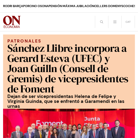
RODRI BARÇA
PORCINO OSONA
PENSIÓN MÁXIMA JUBILACIÓN
CELLERS DOMENYS
COCHES 
PATRONALES
Sánchez Llibre incorpora a
Gerard Esteva (UFEC) y
Joan Guilln (Consell de
Gremis) de vicepresidentes
de Foment
Dejan de ser vicepresidentas Helena de Felipe y
Virginia Guinda, que se enfrentó a Garamendi en las
urnas