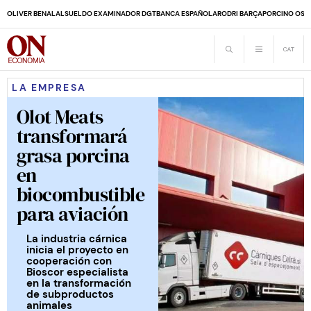
OLIVER BENALAL
SUELDO EXAMINADOR DGT
BANCA ESPAÑOLA
RODRI BARÇA
PORCINO OS
LA EMPRESA
Olot Meats
transformará
grasa porcina
en
biocombustible
para aviación
La industria cárnica
inicia el proyecto en
cooperación con
Bioscor especialista
en la transformación
de subproductos
animales