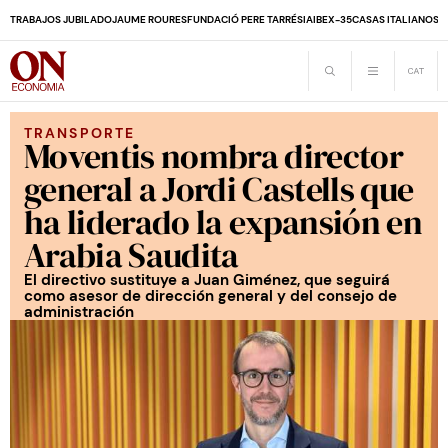
TRABAJOS JUBILADO
JAUME ROURES
FUNDACIÓ PERE TARRÉS
IA
IBEX-35
CASAS ITALIANOS
D
TRANSPORTE
Moventis nombra director
general a Jordi Castells que
ha liderado la expansión en
Arabia Saudita
El directivo sustituye a Juan Giménez, que seguirá
como asesor de dirección general y del consejo de
administración