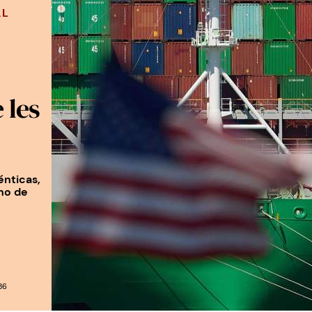
AL
 les
énticas,
ho de
36