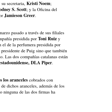
Kristi Noem
 su secretaria,
;
odney S. Scott
; y la Oficina del
Jamieson Greer
por
.
rzo pasado a través de sus filiales
Toni Ruiz
mpañía presidida por
y
 el de la perfumera presidida por
l presidente de Puig sino que también
o. Las dos compañías catalanas están
 estadounidense, DLA Piper
.
s los aranceles
cobrados con
r de dichos aranceles, además de los
ero ninguna de las dos firmas ha