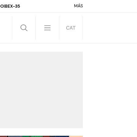
MÁS
DO
IBEX-35