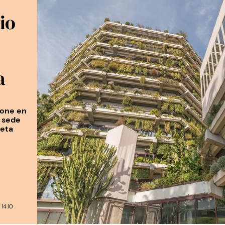
cio
a
pone en
a sede
neta
14:10