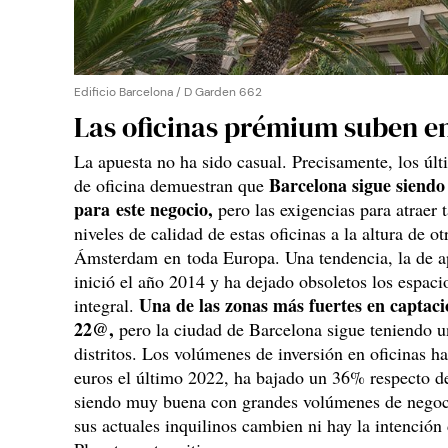
Edificio Barcelona / D Garden 662
Las oficinas prémium suben e
La apuesta no ha sido casual. Precisamente, los últ
Barcelona sigue sien
de oficina demuestran que
para este negocio,
pero las exigencias para atraer t
niveles de calidad de estas oficinas a la altura de o
Ámsterdam en toda Europa. Una tendencia, la de apo
inició el año 2014 y ha dejado obsoletos los espac
Una de las zonas más fuertes en captació
integral.
22@,
pero la ciudad de Barcelona sigue teniendo u
distritos. Los volúmenes de inversión en oficinas h
euros el último 2022, ha bajado un 36% respecto d
siendo muy buena con grandes volúmenes de negoci
sus actuales inquilinos cambien ni hay la intención