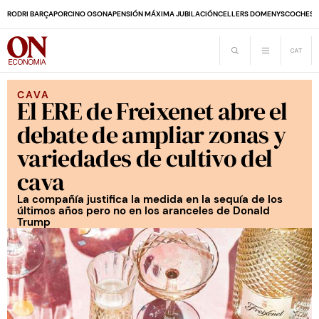
RODRI BARÇA
PORCINO OSONA
PENSIÓN MÁXIMA JUBILACIÓN
CELLERS DOMENYS
COCHES 
CAVA
El ERE de Freixenet abre el
debate de ampliar zonas y
variedades de cultivo del
cava
La compañía justifica la medida en la sequía de los
últimos años pero no en los aranceles de Donald
Trump