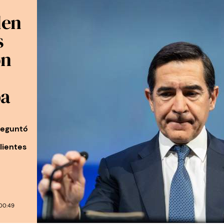
den
s
ón
pa
reguntó
lientes
00:49