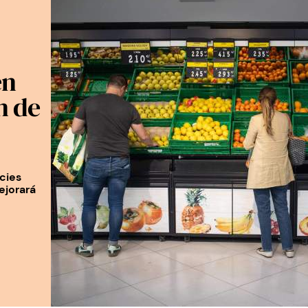
en
n de
cies
ejorará