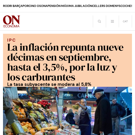
RODRI BARÇA
PORCINO OSONA
PENSIÓN MÁXIMA JUBILACIÓN
CELLERS DOMENYS
COCHES 
IPC
La inflación repunta nueve
décimas en septiembre,
hasta el 3,5%, por la luz y
los carburantes
La tasa subyacente se modera al 5,8%