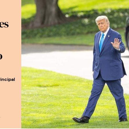
es
o
n
rincipal
7