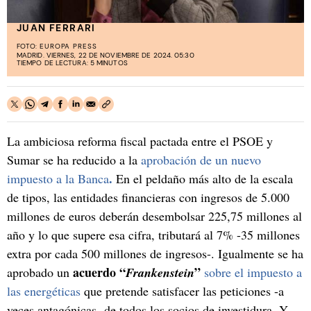
JUAN FERRARI
FOTO:
EUROPA PRESS
MADRID. VIERNES, 22 DE NOVIEMBRE DE 2024. 05:30
TIEMPO DE LECTURA: 5 MINUTOS
La ambiciosa reforma fiscal pactada entre el PSOE y
Sumar se ha reducido a la
aprobación de un nuevo
.
impuesto a la Banca
En
el peldaño más alto de la escala
de tipos, las entidades financieras con ingresos de 5.000
millones de euros deberán desembolsar 225,75 millones al
año y lo que supere esa cifra, tributará al 7% -35 millones
extra por cada 500 millones de ingresos-. Igualmente se ha
acuerdo “
”
aprobado un
Frankenstein
sobre el impuesto a
las energéticas
que pretende satisfacer las peticiones -a
veces antagónicas- de todos los socios de investidura. Y