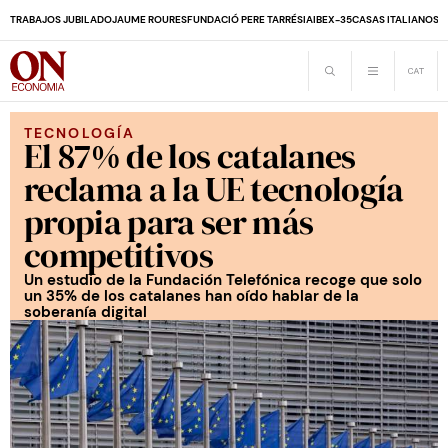
TRABAJOS JUBILADO
JAUME ROURES
FUNDACIÓ PERE TARRÉS
IA
IBEX-35
CASAS ITALIANOS
D
TECNOLOGÍA
El 87% de los catalanes
reclama a la UE tecnología
propia para ser más
competitivos
Un estudio de la Fundación Telefónica recoge que solo
un 35% de los catalanes han oído hablar de la
soberanía digital