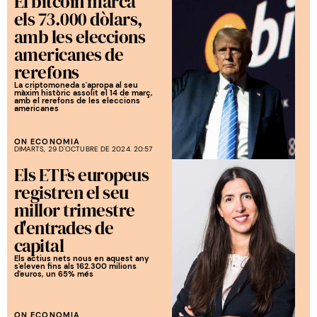
El bitcoin marca
els 73.000 dòlars,
amb les eleccions
americanes de
rerefons
La criptomoneda s'apropa al seu
màxim històric assolit el 14 de març,
amb el rerefons de les eleccions
americanes
ON ECONOMIA
DIMARTS, 29 D'OCTUBRE DE 2024. 20:57
Els ETFs europeus
registren el seu
millor trimestre
d'entrades de
capital
Els actius nets nous en aquest any
s'eleven fins als 162.300 milions
d'euros, un 65% més
ON ECONOMIA