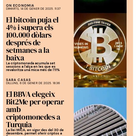
ON ECONOMIA
DIMARTS, 14 DE GENER DE 2025. 11:37
El bitcoin puja el
4% i supera els
100.000 dòlars
després de
setmanes a la
baixa
La criptomoneda acumula set
sessions a l'alça en les que es
revaloritza una mica més de l'11%
SARA CASAS
DILLUNS, 6 DE GENER DE 2025. 18:36
El BBVA elegeix
Bit2Me per operar
amb
criptomonedes a
Turquia
La llei MiCA, en vigor des del 30 de
desembre, permet oferir criptos a