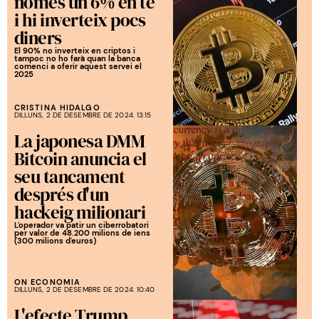
només un 6% en té
i hi inverteix pocs
diners
El 90% no inverteix en criptos i
tampoc no ho farà quan la banca
comenci a oferir aquest servei el
2025
CRISTINA HIDALGO
DILLUNS, 2 DE DESEMBRE DE 2024. 13:15
La japonesa DMM
Bitcoin anuncia el
seu tancament
després d'un
hackeig milionari
L'operador va patir un ciberrobatori
per valor de 48.200 milions de iens
(300 milions d'euros)
ON ECONOMIA
DILLUNS, 2 DE DESEMBRE DE 2024. 10:40
L'efecte Trump