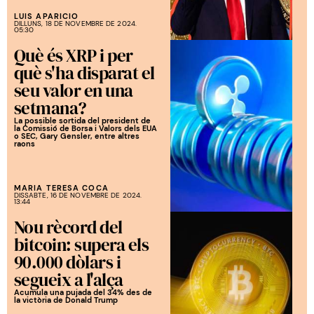
LUIS APARICIO
DILLUNS, 18 DE NOVEMBRE DE 2024.
05:30
Què és XRP i per
què s'ha disparat el
seu valor en una
setmana?
La possible sortida del president de
la Comissió de Borsa i Valors dels EUA
o SEC, Gary Gensler, entre altres
raons
MARIA TERESA COCA
DISSABTE, 16 DE NOVEMBRE DE 2024.
13:44
Nou rècord del
bitcoin: supera els
90.000 dòlars i
segueix a l'alça
Acumula una pujada del 34% des de
la victòria de Donald Trump