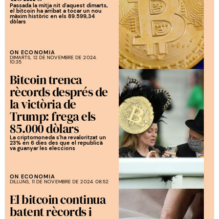
Passada la mitja nit d'aquest dimarts,
el bitcoin ha arribat a tocar un nou
màxim històric en els 89.599,34
dòlars
ON ECONOMIA
DIMARTS, 12 DE NOVEMBRE DE 2024.
10:35
Bitcoin trenca
rècords després de
la victòria de
Trump: frega els
85.000 dòlars
La criptomoneda s'ha revaloritzat un
23% en 6 dies des que el republicà
va guanyar les eleccions
ON ECONOMIA
DILLUNS, 11 DE NOVEMBRE DE 2024. 08:52
El bitcoin continua
batent rècords i