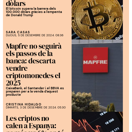
dòlars
El bitcoin supera la barrera dels
100.000 dòlars gràcies a l'empenta
de Donald Trump
SARA CASAS
DIJOUS, 5 DE DESEMBRE DE 2024. 08:36
Mapfre no seguirà
els passos de la
banca: descarta
vendre
criptomonedes el
2025
CaixaBank, el Santander i el BBVA es
preparen per a la venda d'aquest
producte
CRISTINA HIDALGO
DIMARTS, 3 DE DESEMBRE DE 2024. 05:30
Les criptos no
calen a Espanya: