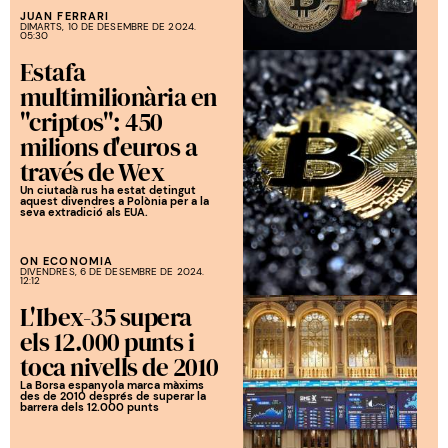
JUAN FERRARI
DIMARTS, 10 DE DESEMBRE DE 2024.
05:30
Estafa
multimilionària en
"criptos": 450
milions d'euros a
través de Wex
Un ciutadà rus ha estat detingut
aquest divendres a Polònia per a la
seva extradició als EUA.
ON ECONOMIA
DIVENDRES, 6 DE DESEMBRE DE 2024.
12:12
L'Ibex-35 supera
els 12.000 punts i
toca nivells de 2010
La Borsa espanyola marca màxims
des de 2010 després de superar la
barrera dels 12.000 punts