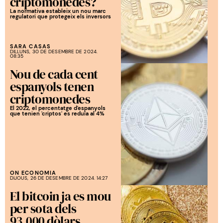
criptomonedes?
La normativa estableix un nou marc
regulatori que protegeix els inversors
SARA CASAS
DILLUNS, 30 DE DESEMBRE DE 2024.
08:35
Nou de cada cent
espanyols tenen
criptomonedes
El 2022, el percentatge d'espanyols
que tenien 'criptos' es reduïa al 4%
ON ECONOMIA
DIJOUS, 26 DE DESEMBRE DE 2024. 14:27
El bitcoin ja es mou
per sota dels
93.000 dòlars