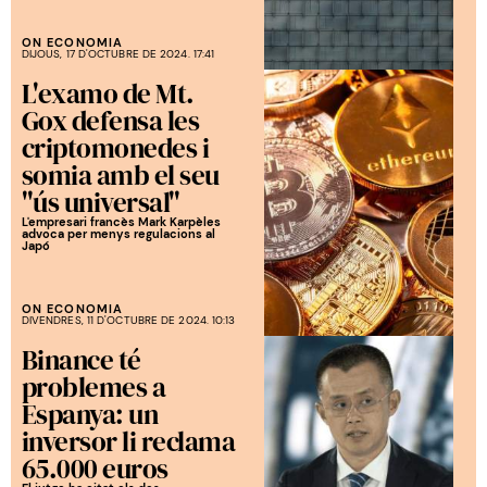
ON ECONOMIA
DIJOUS, 17 D'OCTUBRE DE 2024. 17:41
L'examo de Mt.
Gox defensa les
criptomonedes i
somia amb el seu
"ús universal"
L'empresari francès Mark Karpèles
advoca per menys regulacions al
Japó
ON ECONOMIA
DIVENDRES, 11 D'OCTUBRE DE 2024. 10:13
Binance té
problemes a
Espanya: un
inversor li reclama
65.000 euros