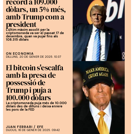
rècord a 109.000
dòlars, un 5% més,
amb Trump com a
president
L'últim màxim assolit per la
criptomoneda va ser el passat 17 de
desembre, quan va pujar fins als
108.315 dòlars
ON ECONOMIA
DILLUNS, 20 DE GENER DE 2025. 10:37
El bitcoin s'escalfa
amb la presa de
possessió de
Trump i puja a
100.000 dòlars
La criptomoneda puja més de 10.000
dòlars des de dilluns i deixa enrere
les pors de la FED
JUAN FERRARI
/
EFE
DIJOUS, 16 DE GENER DE 2025. 09:42