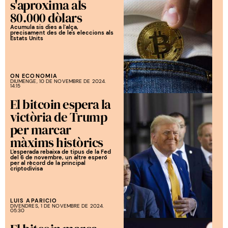
s'aproxima als
80.000 dòlars
Acumula sis dies a l'alça,
precisament des de les eleccions als
Estats Units
ON ECONOMIA
DIUMENGE, 10 DE NOVEMBRE DE 2024.
14:15
El bitcoin espera la
victòria de Trump
per marcar
màxims històrics
L'esperada rebaixa de tipus de la Fed
del 6 de novembre, un altre esperó
per al rècord de la principal
criptodivisa
LUIS APARICIO
DIVENDRES, 1 DE NOVEMBRE DE 2024.
05:30