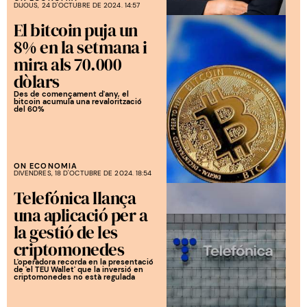
DIJOUS, 24 D'OCTUBRE DE 2024. 14:57
El bitcoin puja un
8% en la setmana i
mira als 70.000
dòlars
Des de començament d'any, el
bitcoin acumula una revalorització
del 60%
ON ECONOMIA
DIVENDRES, 18 D'OCTUBRE DE 2024. 18:54
Telefónica llança
una aplicació per a
la gestió de les
criptomonedes
L'operadora recorda en la presentació
de 'el TEU Wallet' que la inversió en
criptomonedes no està regulada