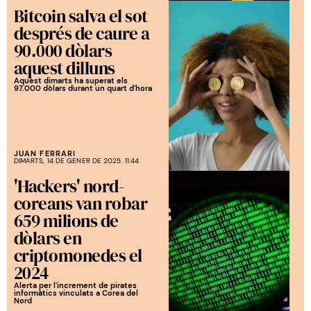
Bitcoin salva el sot
després de caure a
90.000 dòlars
aquest dilluns
Aquest dimarts ha superat els
97.000 dòlars durant un quart d'hora
JUAN FERRARI
DIMARTS, 14 DE GENER DE 2025. 11:44
'Hackers' nord-
coreans van robar
659 milions de
dòlars en
criptomonedes el
2024
Alerta per l'increment de pirates
informàtics vinculats a Corea del
Nord