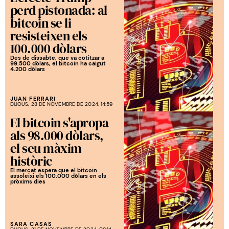
perd pistonada: al
bitcoin se li
resisteixen els
100.000 dòlars
Des de dissabte, que va cotitzar a
99.500 dòlars, el bitcoin ha caigut
4.200 dòlars
JUAN FERRARI
DIJOUS, 28 DE NOVEMBRE DE 2024. 14:59
El bitcoin s'apropa
als 98.000 dòlars,
el seu màxim
històric
El mercat espera que el bitcoin
assoleixi els 100.000 dòlars en els
pròxims dies
SARA CASAS