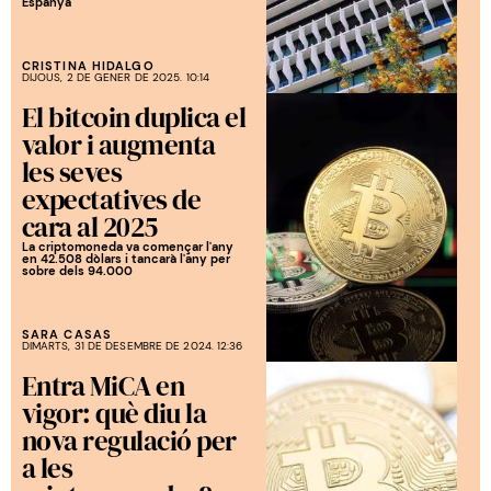
Espanya
CRISTINA HIDALGO
DIJOUS, 2 DE GENER DE 2025. 10:14
El bitcoin duplica el
valor i augmenta
les seves
expectatives de
cara al 2025
La criptomoneda va començar l'any
en 42.508 dòlars i tancarà l'any per
sobre dels 94.000
SARA CASAS
DIMARTS, 31 DE DESEMBRE DE 2024. 12:36
Entra MiCA en
vigor: què diu la
nova regulació per
a les