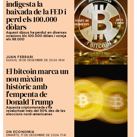
indigesta la
baixada de la FED i
perd els 100.000
dòlars
Aquest dijous ha perdut en diverses
ocasions els 100.000 dòlars i voreja
els 98.000
JUAN FERRARI
DIJOUS, 19 DE DESEMBRE DE 2024. 19:14
El bitcoin marca un
nou màxim
històric amb
l'empenta de
Donald Trump
Aquesta criptomoneda s'ha
revaloritzat més del 50% des de les
eleccions nord-americanes
ON ECONOMIA
DIMARTS, 17 DE DESEMBRE DE 2024. 17:41