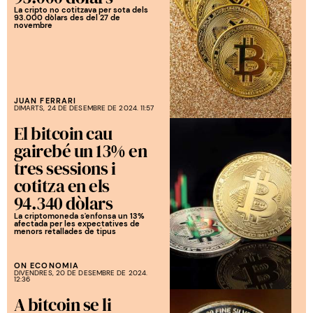
La cripto no cotitzava per sota dels
93.000 dòlars des del 27 de
novembre
JUAN FERRARI
DIMARTS, 24 DE DESEMBRE DE 2024. 11:57
El bitcoin cau
gairebé un 13% en
tres sessions i
cotitza en els
94.340 dòlars
La criptomoneda s'enfonsa un 13%
afectada per les expectatives de
menors retallades de tipus
ON ECONOMIA
DIVENDRES, 20 DE DESEMBRE DE 2024.
12:36
A bitcoin se li