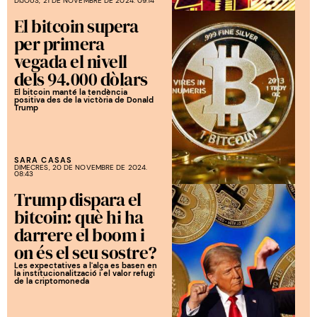
DIJOUS, 21 DE NOVEMBRE DE 2024. 09:14
El bitcoin supera
per primera
vegada el nivell
dels 94.000 dòlars
El bitcoin manté la tendència
positiva des de la victòria de Donald
Trump
SARA CASAS
DIMECRES, 20 DE NOVEMBRE DE 2024.
08:43
Trump dispara el
bitcoin: què hi ha
darrere el boom i
on és el seu sostre?
Les expectatives a l'alça es basen en
la institucionalització i el valor refugi
de la criptomoneda