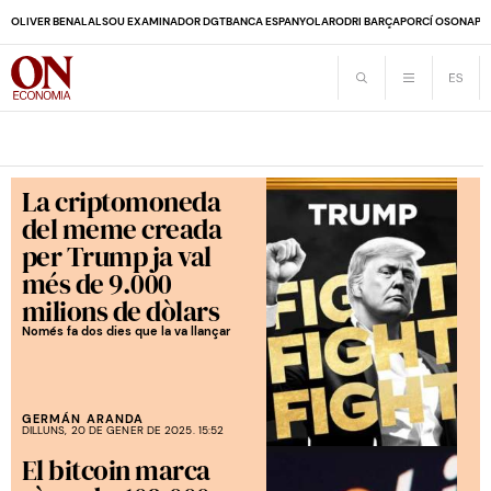
OLIVER BENALAL
SOU EXAMINADOR DGT
BANCA ESPANYOLA
RODRI BARÇA
PORCÍ OSONA
PE
La criptomoneda
del meme creada
per Trump ja val
més de 9.000
milions de dòlars
Només fa dos dies que la va llançar
GERMÁN ARANDA
DILLUNS, 20 DE GENER DE 2025. 15:52
El bitcoin marca