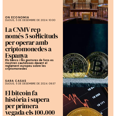
ON ECONOMIA
DIJOUS, 5 DE DESEMBRE DE 2024. 10:00
La CNMV rep
només 5 sol·licituds
per operar amb
criptomonedes a
Espanya
Els bancs i les gestores de fons es
mostren cauteloses davant el
reglament europeu sobre les
criptomonedes
SARA CASAS
DIJOUS, 5 DE DESEMBRE DE 2024. 09:37
El bitcoin fa
història i supera
per primera
vegada els 100.000