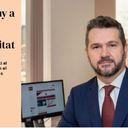
y a
itat
i al
n el
es