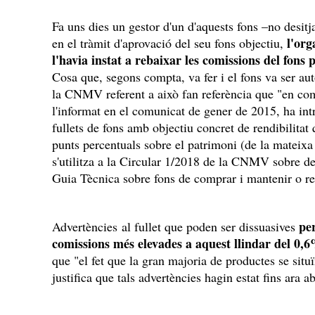
Fa uns dies un gestor d'un d'aquests fons –no desitj
l'org
en el tràmit d'aprovació del seu fons objectiu,
l'havia instat a rebaixar les comissions del fon
Cosa que, segons compta, va fer i el fons va ser aut
la CNMV referent a això fan referència que "en co
l'informat en el comunicat de gener de 2015, ha int
fullets de fons amb objectiu concret de rendibilita
punts percentuals sobre el patrimoni (de la mateix
s'utilitza a la Circular 1/2018 de la CNMV sobre de
Guia Tècnica sobre fons de comprar i mantenir o ren
pe
Advertències al fullet que poden ser dissuasives
comissions més elevades a aquest llindar del 0,
que "el fet que la gran majoria de productes se situï
justifica que tals advertències hagin estat fins ara 