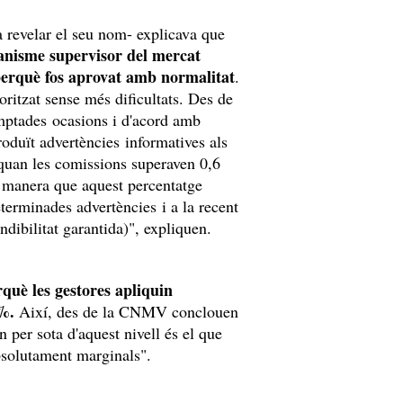
a revelar el seu nom- explicava que
anisme supervisor del mercat
s perquè fos aprovat amb normalitat
.
oritzat sense més dificultats. Des de
mptades ocasions i d'acord amb
roduït advertències informatives als
t quan les comissions superaven 0,6
a manera que aquest percentatge
terminades advertències i a la recent
dibilitat garantida)", expliquen.
rquè les gestores apliquin
6%.
Així, des de la CNMV conclouen
n per sota d'aquest nivell és el que
absolutament marginals".