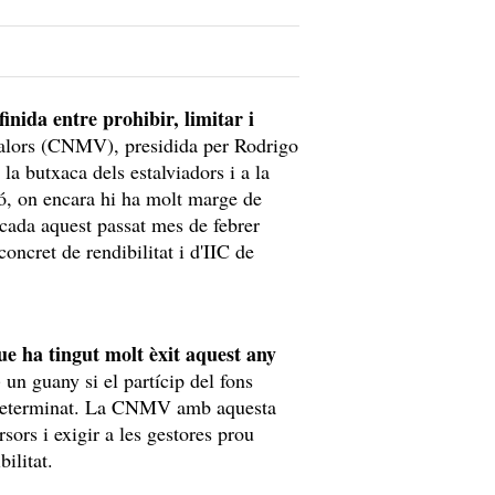
finida entre prohibir, limitar i
alors (CNMV), presidida per Rodrigo
la butxaca dels estalviadors i a la
ió, on encara hi ha molt marge de
icada aquest passat mes de febrer
oncret de rendibilitat i d'IIC de
ue ha tingut molt èxit aquest any
un guany si el partícip del fons
s determinat. La CNMV amb aquesta
rsors i exigir a les gestores prou
ilitat.