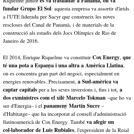
es va traslladar a Panamà, on va
Riquelme júnior
fundar Grupo El Sol
: aquesta empresa va assortir d'àrids
a l'UTE liderada per Sacyr que construeix les noves
rescloses del Canal de Panamà, i de materials de la
construcció als estadis dels Jocs Olímpics de Rio de
Janeiro de 2016.
Cox Energy
que
El 2014, Enrique Riquelme va constituir
,
té una pota a Espanya i una altra a Amèrica Llatina
,
on es concentra gran part del negoci, especialment en
a Sud-amèrica va
energies renovables. Precisament,
captar capitals
a
per a les seves inversions i, fins i tot,
dos exministres com el xilè Marcelo Tokman
–que ho va
panameny Martín Sucre
ser d'Energia– i el
–
d'Habitatge– que ha incorporat al consell d'administració
va afegir un
llatinoamericà de Cox Energy. També
col·laborador de Luis Rubiales
, l'expresident de la Reial