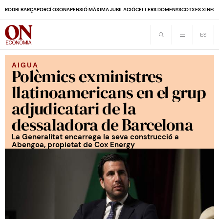
RODRI BARÇA
PORCÍ OSONA
PENSIÓ MÀXIMA JUBILACIÓ
CELLERS DOMENYS
COTXES XINES
AIGUA
Polèmics exministres
llatinoamericans en el grup
adjudicatari de la
dessaladora de Barcelona
La Generalitat encarrega la seva construcció a
Abengoa, propietat de Cox Energy