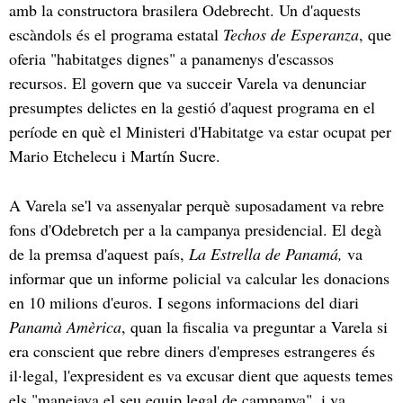
amb la constructora brasilera Odebrecht. Un d'aquests
escàndols és el programa estatal
Techos de Esperanza
, que
oferia "habitatges dignes" a panamenys d'escassos
recursos. El govern que va succeir Varela va denunciar
presumptes delictes en la gestió d'aquest programa en el
període en què el Ministeri d'Habitatge va estar ocupat per
Mario Etchelecu i Martín Sucre.
A Varela se'l va assenyalar perquè suposadament va rebre
fons d'Odebretch per a la campanya presidencial. El degà
de la premsa d'aquest país,
La Estrella de Panamá,
va
informar que un informe policial va calcular les donacions
en 10 milions d'euros. I segons informacions del diari
Panamà Amèrica
, quan la fiscalia va preguntar a Varela si
era conscient que rebre diners d'empreses estrangeres és
il·legal, l'expresident es va excusar dient que aquests temes
els "manejava el seu equip legal de campanya", i va