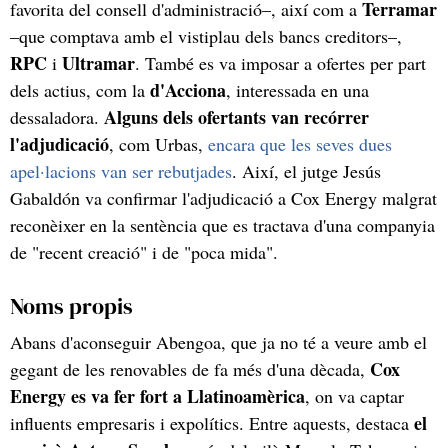
Terramar
favorita del consell d'administració–, així com a
–que comptava amb el vistiplau dels bancs creditors–,
RPC
Ultramar
i
. També es va imposar a ofertes per part
d'Acciona
dels actius, com la
, interessada en una
Alguns dels ofertants van recórrer
dessaladora.
l'adjudicació
, com Urbas,
encara que les seves dues
apel·lacions van ser rebutjades
. Així, el jutge Jesús
Gabaldón va confirmar l'adjudicació a Cox Energy malgrat
reconèixer en la sentència que es tractava d'una companyia
de "recent creació" i de "poca mida".
Noms propis
Abans d'aconseguir Abengoa, que ja no té a veure amb el
Cox
gegant de les renovables de fa més d'una dècada,
Energy es va fer fort a Llatinoamèrica
, on va captar
el
influents empresaris i expolítics. Entre aquests, destaca