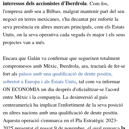
interessos dels accionistes d'Iberdrola
. Com fos,
l'empresa amb seu a Bilbao, malgrat mantenir part del seu
negoci en terres mexicanes, s'ha decantat per enfortir la
seva presència en altres mercats principals, com els Estats
Units, on la seva operativa cada vegada és major i els seus
projectes van a més.
Encara que Galán va confirmar que segueixen totalment
compromesos amb Mèxic, Iberdrola, ara, tractarà de fer-se
fort als
països amb una qualificació de deute positiu,
sobretot a Europa i als Estats Units
, tal com va informar
ON ECONOMIA un dia després d'oficialitzar-se l'acord
entre Mèxic i la companyia. La desinversió al país
centreamericà ha implicat l'enfortiment de la seva posició
en altres nacions amb una qualificació de deute positiu.
Aquesta operació s'emmarca en el Pla Estratègic 2023-
la
2025 presentat el passat 9 de novembre, el qual remarca