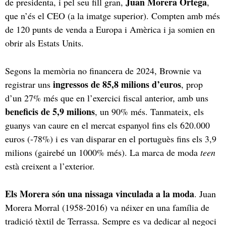
Juan Morera Ortega
de presidenta, i pel seu fill gran,
,
que n’és el CEO (a la imatge superior). Compten amb més
de 120 punts de venda a Europa i Amèrica i ja somien en
obrir als Estats Units.
Segons la memòria no financera de 2024, Brownie va
ingressos de 85,8 milions d’euros
registrar uns
, prop
d’un 27% més que en l’exercici fiscal anterior, amb uns
beneficis de 5,9 milions
, un 90% més. Tanmateix, els
guanys van caure en el mercat espanyol fins els 620.000
euros (-78%) i es van disparar en el portuguès fins els 3,9
milions (gairebé un 1000% més). La marca de moda
teen
està creixent a l’exterior.
Els Morera són una nissaga vinculada a la moda
. Juan
Morera Morral (1958-2016) va néixer en una família de
tradició tèxtil de Terrassa. Sempre es va dedicar al negoci