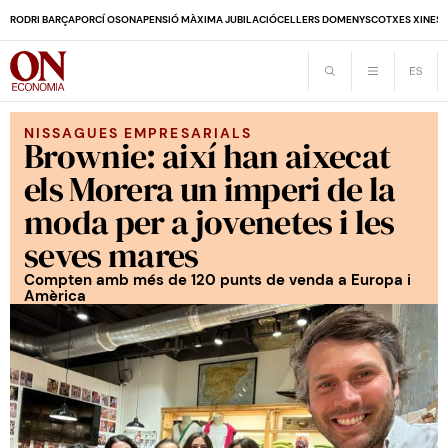
RODRI BARÇA
PORCÍ OSONA
PENSIÓ MÀXIMA JUBILACIÓ
CELLERS DOMENYS
COTXES XINES
NISSAGUES EMPRESARIALS
Brownie: així han aixecat
els Morera un imperi de la
moda per a jovenetes i les
seves mares
Compten amb més de 120 punts de venda a Europa i
Amèrica