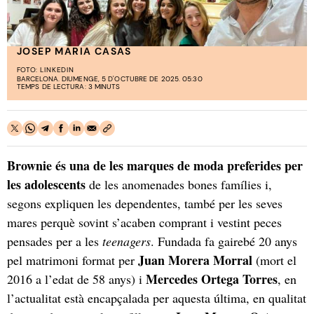
JOSEP MARIA CASAS
FOTO:
LINKEDIN
BARCELONA. DIUMENGE, 5 D'OCTUBRE DE 2025. 05:30
TEMPS DE LECTURA: 3 MINUTS
Brownie és una de les marques de moda preferides per
les adolescents
de les anomenades bones famílies i,
segons expliquen les dependentes, també per les seves
mares perquè sovint s’acaben comprant i vestint peces
pensades per a les
teenagers
. Fundada fa gairebé 20 anys
Juan Morera Morral
pel matrimoni format per
(mort el
Mercedes Ortega Torres
2016 a l’edat de 58 anys) i
, en
l’actualitat està encapçalada per aquesta última, en qualitat