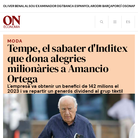
OLIVER BENALAL
SOU EXAMINADOR DGT
BANCA ESPANYOLA
RODRI BARÇA
PORCÍ OSONA
PE
MODA
Tempe, el sabater d'Inditex
que dona alegries
milionàries a Amancio
Ortega
L'empresa va obtenir un benefici de 142 milions el
2023 i va repartir un generós dividend al grup tèxtil