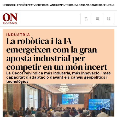
NEGOCI SILENCIÓS PRAT
VICHY CATALAN
TRUMP
INTERCANVI CASA VACANCES
IA
FEINES JUB
INDÚSTRIA
La robòtica i la IA
emergeixen com la gran
aposta industrial per
competir en un món incert
La Cecot reivindica més indústria, més innovació i més
capacitat d'adaptació davant els canvis geopolítics i
tecnològics