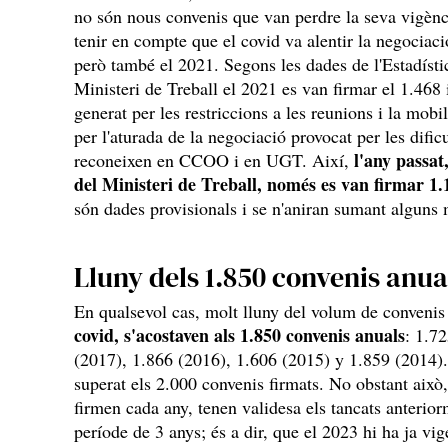
no són nous convenis que van perdre la seva vigèn
tenir en compte que el covid va alentir la negociaci
però també el 2021. Segons les dades de l'Estadísti
Ministeri de Treball el 2021 es van firmar el 1.468 
generat per les restriccions a les reunions i la mobil
per l'aturada de la negociació provocat per les dific
l'any passat
reconeixen en CCOO i en UGT. Així,
del Ministeri de Treball, només es van firmar 1.1
són dades provisionals i se n'aniran sumant alguns
Lluny dels 1.850 convenis anua
En qualsevol cas, molt lluny del volum de convenis
covid, s'acostaven als 1.850 convenis anuals
: 1.7
(2017), 1.866 (2016), 1.606 (2015) y 1.859 (2014). 
superat els 2.000 convenis firmats. No obstant aix
firmen cada any, tenen validesa els tancats anterior
període de 3 anys; és a dir, que el 2023 hi ha ja vi