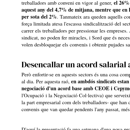
el 26% 
treballadors amb conveni en vigor al gener,
aquest any del 4,7% de mitjana, mentre que en 
per sota del 2%
. Tanmateix ara queden aquells con
força limitada atesa l'escassa sindicalització del sect
carrer els treballadors per pressionar les empreses.
sindicat, no poden fer miracles, i Sord que és necess
volen desbloquejar els convenis i obtenir pujades s
Desencallar un acord salarial
Però enfortir-se en aquests sectors és una cosa com
en ambdós sindicats estan
al dia. Per aquesta raó,
negociació d'un acord base amb CEOE i Cepy
l'Ocupació i la Negociació Col·lectiva) que serveixi
la part empresarial com dels treballadors- que han d
convenis que van quedar pendents l'any passat, més
D'aquí la presentació fa una setmana d'una nova pro