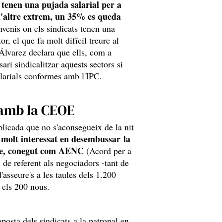
tenen una pujada salarial per a
l'altre extrem, un 35% es queda
venis on els sindicats tenen una
or, el que fa molt difícil treure al
 Álvarez declara que ells, com a
ari sindicalitzar aquests sectors si
alarials conformes amb l'IPC.
 amb la CEOE
plicada que no s'aconsegueix de la nit
 molt interessat en desembussar la
me, conegut com AENC
(Acord per a
 de referent als negociadors -tant de
'asseure's a les taules dels 1.200
 els 200 nous.
posta dels sindicats a la patronal en