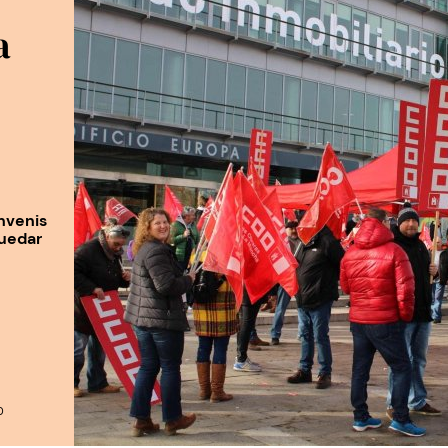
a
nvenis
quedar
0