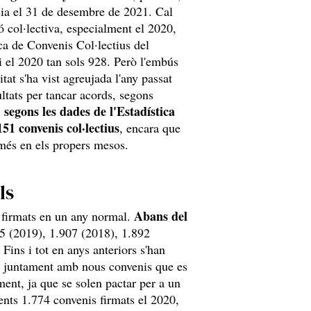
cia el 31 de desembre de 2021. Cal
ó col·lectiva, especialment el 2020,
ca de Convenis Col·lectius del
i el 2020 tan sols 928. Però l'embús
itat s'ha vist agreujada l'any passat
ultats per tancar acords, segons
, segons les dades de l'Estadística
51 convenis col·lectius
, encara que
 més en els propers mesos.
ls
Abans del
 firmats en un any normal.
25 (2019), 1.907 (2018), 1.892
Fins i tot en anys anteriors s'han
ò, juntament amb nous convenis que es
ment, ja que se solen pactar per a un
gents 1.774 convenis firmats el 2020,