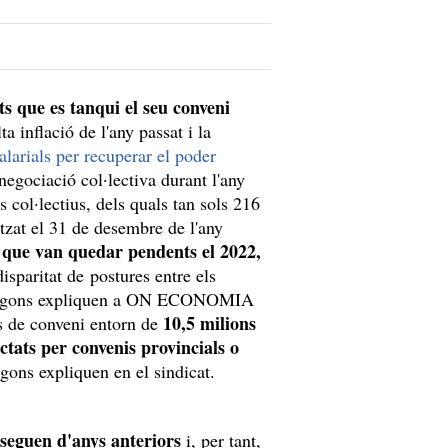
s que es tanqui el seu conveni
ta inflació de l'any passat i la
salarials per recuperar el poder
negociació col·lectiva durant l'any
 col·lectius, dels quals tan sols 216
itzat el 31 de desembre de l'any
us que van quedar pendents el 2022,
isparitat de postures entre els
s, segons expliquen a ON ECONOMIA
10,5 milions
s de conveni entorn de
tats per convenis provincials o
egons expliquen en el sindicat.
sseguen d'anys anteriors
i, per tant,