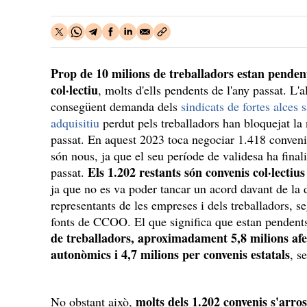
Prop de 10 milions de treballadors estan pendent
col·lectiu
, molts d'ells pendents de l'any passat. L'al
consegüent demanda dels
sindicats de fortes alces 
adquisitiu
perdut pels treballadors han bloquejat la 
passat. En aquest 2023 toca negociar 1.418 convenis
són nous, ja que el seu període de validesa ha final
Els 1.202 restants són convenis col·lecti
passat.
ja que no es va poder tancar un acord davant de la d
representants de les empreses i dels treballador
fonts de CCOO. El que significa que estan pendent
de treballadors, aproximadament 5,8 milions afec
autonòmics i 4,7 milions per convenis estatals
, s
molts dels 1.202 convenis s'arro
No obstant això,