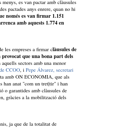
els menys, es van pactar amb clàusules
jades pactades anys enrere, quan no hi
que només es van firmar 1.151
 arrenca amb aquests 1.774 en
làusules de
 de les empreses a firmar c
ha provocat que una bona part dels
n aquells sectors amb una menor
l de CCOO
, i
Pepe Álvarez, secretari
vista amb ON ECONOMIA, que als
s han anat "com un tret|tir" i han
ació o garantides amb clàusules de
n, gràcies a la mobilització dels
is, ja que de la totalitat de