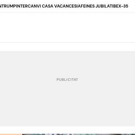
N
TRUMP
INTERCANVI CASA VACANCES
IA
FEINES JUBILAT
IBEX-35