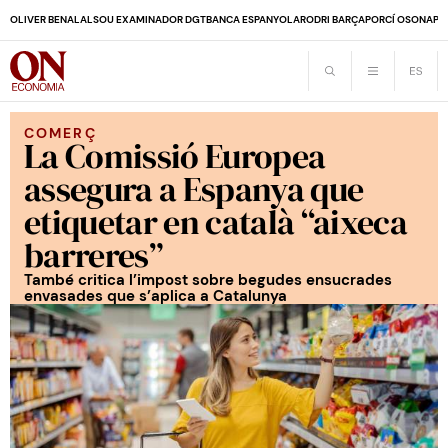
OLIVER BENALAL
SOU EXAMINADOR DGT
BANCA ESPANYOLA
RODRI BARÇA
PORCÍ OSONA
PE
COMERÇ
La Comissió Europea
assegura a Espanya que
etiquetar en català “aixeca
barreres”
També critica l’impost sobre begudes ensucrades
envasades que s’aplica a Catalunya